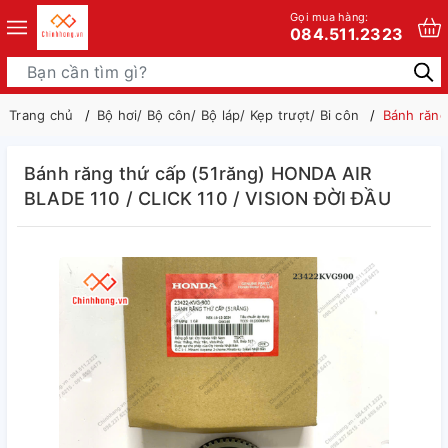
Gọi mua hàng:
084.511.2323
Trang chủ
Bộ hơi/ Bộ côn/ Bộ láp/ Kẹp trượt/ Bi côn
Bánh răng
Bánh răng thứ cấp (51răng) HONDA AIR
BLADE 110 / CLICK 110 / VISION ĐỜI ĐẦU