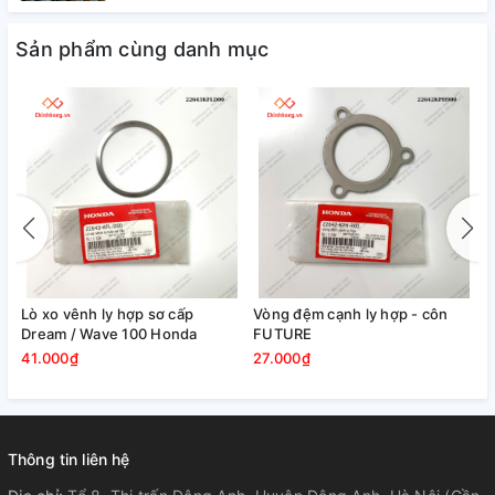
Sản phẩm cùng danh mục
Lò xo vênh ly hợp sơ cấp
Vòng đệm cạnh ly hợp - côn
V
Dream / Wave 100 Honda
FUTURE
C
41.000₫
27.000₫
1
Thông tin liên hệ