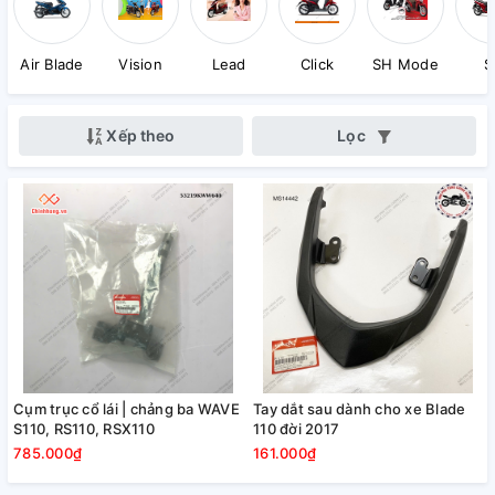
Air Blade
Vision
Lead
Click
SH Mode
S
Xếp theo
Lọc
Cụm trục cổ lái | chảng ba WAVE
Tay dắt sau dành cho xe Blade
S110, RS110, RSX110
110 đời 2017
785.000₫
161.000₫