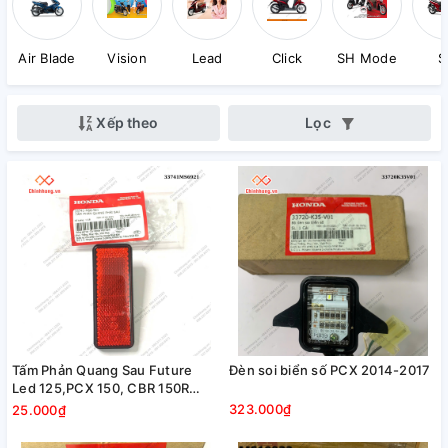
Air Blade
Vision
Lead
Click
SH Mode
S
Xếp theo
Lọc
Tấm Phản Quang Sau Future
Đèn soi biển số PCX 2014-2017
Led 125,PCX 150, CBR 150R
Honda
323.000₫
25.000₫