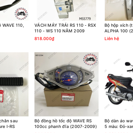
 WAVE 110,
VÁCH MÁY TRÁI RS 110 - RSX
Bộ hộp xích (
110 - WS 110 NĂM 2009
ALPHA 100 (2
100 RS (2007
818.000₫
Liên hệ
chân sau
Bộ đồng hồ tốc độ WAVE RS
Bộ dàn áo wa
re I-RS
100cc phanh đĩa (2007-2009)
5 màu: Đỏ-xa
Tím hồng- ca