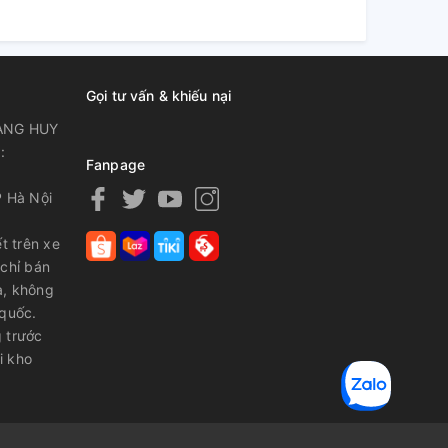
Gọi tư vấn & khiếu nại
ANG HUY
:
Fanpage
P Hà Nội
t trên xe
 chỉ bán
a, không
 quốc.
 trước
i kho