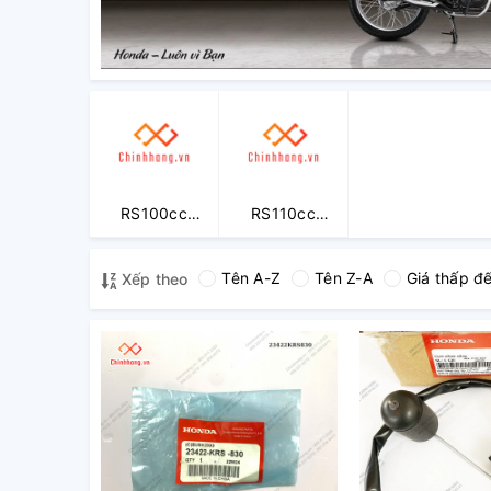
RS100cc
RS110cc
(2005-2009)
(2009-2014)
Tên A-Z
Tên Z-A
Giá thấp đ
Xếp theo