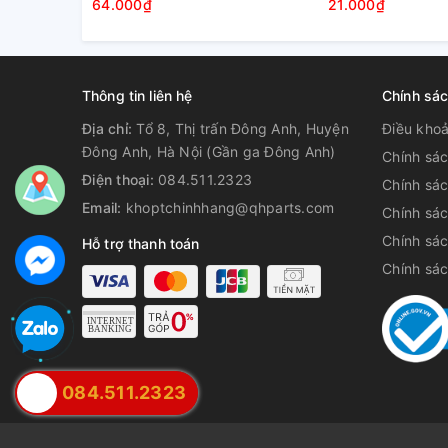
64.000₫
21.000₫
Thông tin liên hệ
Chính sá
Địa chỉ:
Tổ 8, Thị trấn Đông Anh, Huyện
Điều kho
Đông Anh, Hà Nội (Gần ga Đông Anh)
Chính sác
Điện thoại:
084.511.2323
Chính sá
Email:
khoptchinhhang@qhparts.com
Chính sá
Chính sác
Hỗ trợ thanh toán
Chính sá
084.511.2323