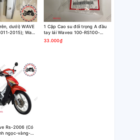
trên, dưới) WAVE
1 Cặp Cao su đối trọng A đầu
011-2015); Wave
tay lái Waveα 100-RS100-
-2009)
ws100-Neo-RSX100
33.000₫
ve Rs-2006 (Có
nh ngọc-vàng-
m)