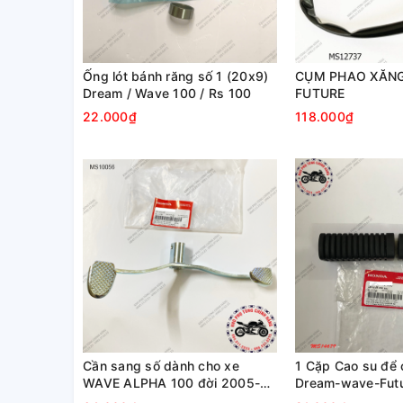
Ống lót bánh răng số 1 (20x9)
CỤM PHAO XĂNG
Dream / Wave 100 / Rs 100
FUTURE
22.000₫
118.000₫
Cần sang số dành cho xe
1 Cặp Cao su để 
WAVE ALPHA 100 đời 2005-
Dream-wave-Futu
2015 +Rs100cc