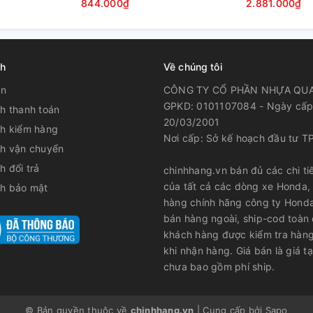
844.000₫
2.881.000₫
ch
Về chúng tôi
ản
CÔNG TY CỔ PHẦN NHỰA QU
GPKD: 0101107084 - Ngày cấp
h thanh toán
20/03/2001
ch kiểm hàng
Nơi cấp: Sở kế hoạch đầu tư T
ch vận chuyển
h đổi trả
chinhhang.vn bán đủ các chi tiế
của tất cả các dòng xe Honda,
ch bảo mật
hàng chính hãng công ty Hond
bán hàng ngoài, ship-cod toàn
khách hàng được kiểm tra hàng
khi nhận hàng. Giá bán là giá tạ
chưa bao gồm phí ship.
© Bản quyền thuộc về
chinhhang.vn
|
Cung cấp bởi
Sapo