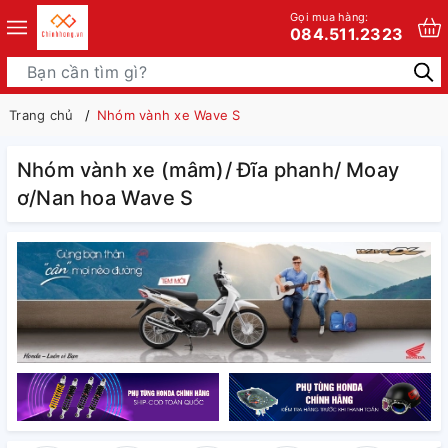
Gọi mua hàng:
084.511.2323
Trang chủ
Nhóm vành xe Wave S
Nhóm vành xe (mâm)/ Đĩa phanh/ Moay
ơ/Nan hoa Wave S