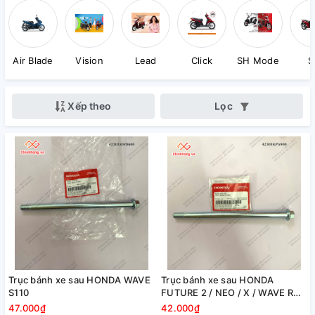
Air Blade
Vision
Lead
Click
SH Mode
S
Xếp theo
Lọc
Trục bánh xe sau HONDA WAVE
Trục bánh xe sau HONDA
S110
FUTURE 2 / NEO / X / WAVE RS
100
47.000₫
42.000₫