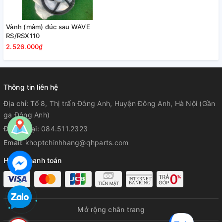
Vành (mâm) đúc sau WAVE
RS/RSX110
2.526.000₫
Thông tin liên hệ
Địa chỉ:
Tổ 8, Thị trấn Đông Anh, Huyện Đông Anh, Hà Nội (Gần
ga Đông Anh)
Điện thoại:
084.511.2323
Email:
khoptchinhhang@qhparts.com
Hỗ trợ thanh toán
Mở rộng chân trang