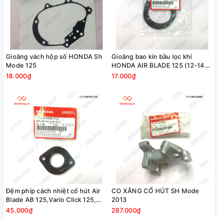
Gioăng vách hộp số HONDA Sh
Gioăng bao kín bầu lọc khí
Mode 125
HONDA AIR BLADE 125 (12-14) /
SH MODE (13-15)PCX(12-14)
18.000₫
17.000₫
Đệm phíp cách nhiệt cổ hút Air
CO XĂNG CỔ HÚT SH Mode
Blade AB 125,Vario Click 125,
2013
Lead 125, Sh Mode 125
45.000₫
287.000₫