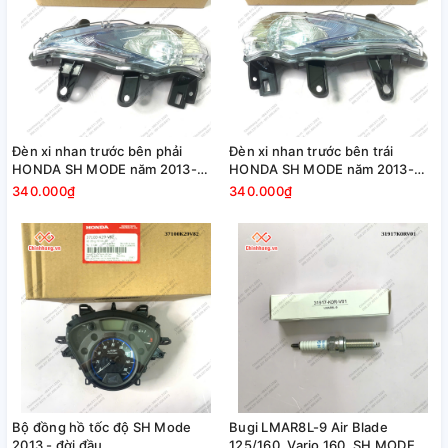
Đèn xi nhan trước bên phải
Đèn xi nhan trước bên trái
HONDA SH MODE năm 2013-
HONDA SH MODE năm 2013-
2015-2016-2018
2015-2016-2018
340.000₫
340.000₫
Bộ đồng hồ tốc độ SH Mode
Bugi LMAR8L-9 Air Blade
2013 - đời đầu
125/160, Vario 160, SH MODE,