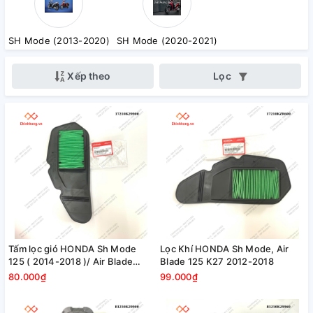
SH Mode (2013-2020)
SH Mode (2020-2021)
Xếp theo
Lọc
Tấm lọc gió HONDA Sh Mode
Lọc Khí HONDA Sh Mode, Air
125 ( 2014-2018 )/ Air Blade
Blade 125 K27 2012-2018
125/150 2013-2022 / Vario /
80.000₫
99.000₫
PCX 125