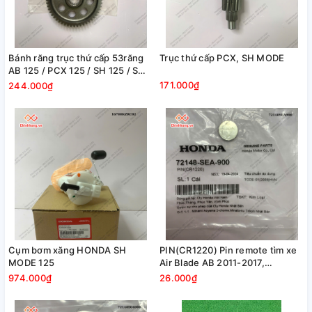
Bánh răng trục thứ cấp 53răng
Trục thứ cấp PCX, SH MODE
AB 125 / PCX 125 / SH 125 / SH
MODE
171.000₫
244.000₫
Cụm bơm xăng HONDA SH
PIN(CR1220) Pin remote tìm xe
MODE 125
Air Blade AB 2011-2017,
SHmode 2013-2018, SH 2013-
974.000₫
26.000₫
2016