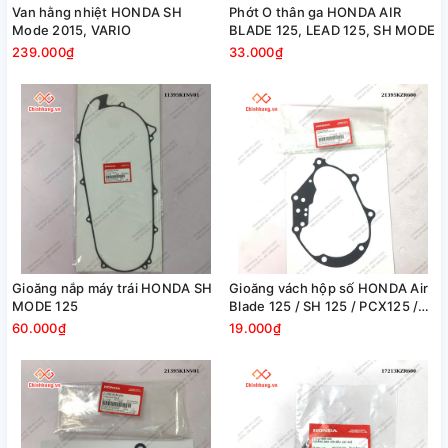
Van hằng nhiệt HONDA SH
Phớt O thân ga HONDA AIR
Mode 2015, VARIO
BLADE 125, LEAD 125, SH MODE
239.000₫
33.000₫
Gioăng nắp máy trái HONDA SH
Gioăng vách hộp số HONDA Air
MODE 125
Blade 125 / SH 125 / PCX125 /
SH MODE 125
60.000₫
19.000₫