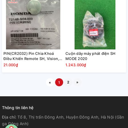
PIN(CR2032) Pin Chìa Khoá
Cuộn dây máy phát điện SH
Điều Khiển Remote SH, Vision,
MODE 2020
Air Blade, Lead, SH Mode, PCX
21.000₫
1.243.000₫
2
»
«
1
Thông tin liên hệ
Địa chỉ:
Tổ 8, Thị trấn Đông Anh, Huyện Đông Anh, Hà Nội (Gần
ga Đông Anh)