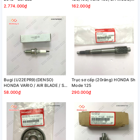
LEAD 125 , SH125/150/350
2.774.000₫
162.000₫
Bugi (U22EPR9)(DENSO)
Trục sơ cấp (20răng) HONDA Sh
HONDA VARIO / AIR BLADE / SH
Mode 125
125 150 / SH MODE
58.000₫
290.000₫