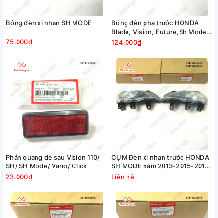
Bóng đèn xi nhan SH MODE
Bóng đèn pha trước HONDA
Blade, Vision, Future,Sh Mode,
Air Blade 35W (chân H4)
75.000₫
124.000₫
Phản quang dè sau Vision 110/
CỤM Đèn xi nhan trước HONDA
SH/ SH Mode/ Vario/ Click
SH MODE năm 2013-2015-2016-
2018
23.000₫
Liên hệ