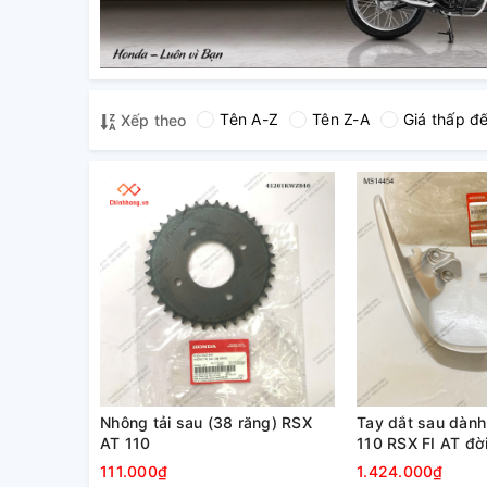
Tên A-Z
Tên Z-A
Giá thấp đ
Xếp theo
Nhông tải sau (38 răng) RSX
Tay dắt sau dàn
AT 110
110 RSX FI AT đờ
111.000₫
1.424.000₫