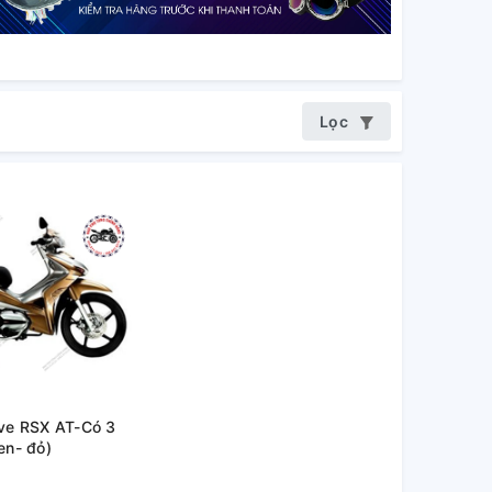
Lọc
ve RSX AT-Có 3
en- đỏ)