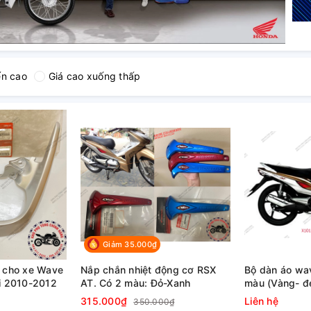
ến cao
Giá cao xuống thấp
Giảm 35.000₫
h cho xe Wave
Nắp chắn nhiệt động cơ RSX
Bộ dàn áo wa
i 2010-2012
AT. Có 2 màu: Đỏ-Xanh
màu (Vàng- đ
315.000₫
Liên hệ
350.000₫