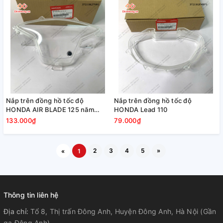
Nắp trên đồng hồ tốc độ
Nắp trên đồng hồ tốc độ
HONDA AIR BLADE 125 năm
HONDA Lead 110
2012-2014
133.000₫
79.000₫
2
3
4
5
»
«
1
Thông tin liên hệ
Địa chỉ:
Tổ 8, Thị trấn Đông Anh, Huyện Đông Anh, Hà Nội (Gần
ga Đông Anh)