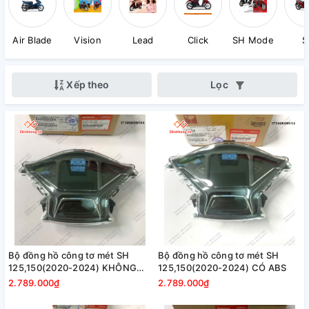
Air Blade
Vision
Lead
Click
SH Mode
S
Xếp theo
Lọc
Bộ đồng hồ công tơ mét SH
Bộ đồng hồ công tơ mét SH
125,150(2020-2024) KHÔNG
125,150(2020-2024) CÓ ABS
ABS
2.789.000₫
2.789.000₫