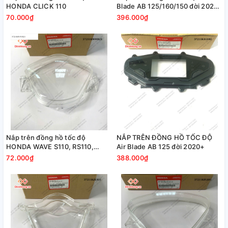
HONDA CLICK 110
Blade AB 125/160/150 đời 2020-
2024
70.000₫
396.000₫
Nắp trên đồng hồ tốc độ
NẮP TRÊN ĐỒNG HỒ TỐC ĐỘ
HONDA WAVE S110, RS110,
Air Blade AB 125 đời 2020+
RSX110
72.000₫
388.000₫