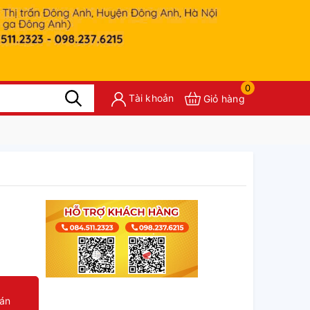
0
Tài khoản
Giỏ hàng
oán