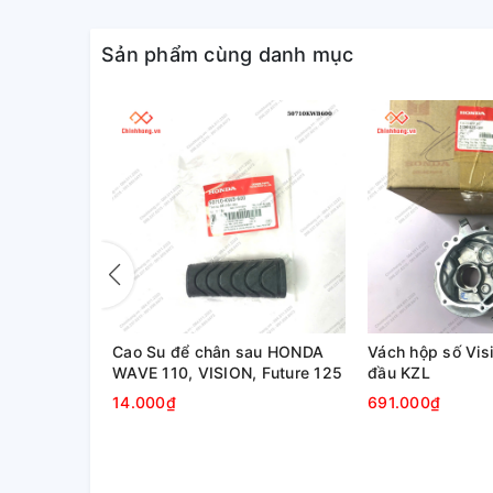
Sản phẩm cùng danh mục
NDA Air
Cao Su để chân sau HONDA
Vách hộp số Visi
 110 (2012-
WAVE 110, VISION, Future 125
đầu KZL
14.000₫
691.000₫