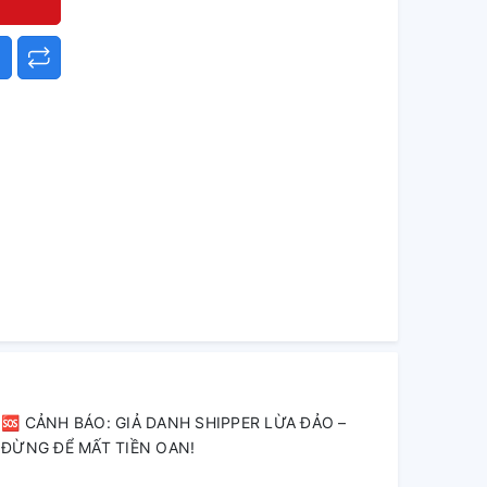
🆘 CẢNH BÁO: GIẢ DANH SHIPPER LỪA ĐẢO –
ĐỪNG ĐỂ MẤT TIỀN OAN!