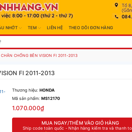
ẦU NHỚT
TEM
LIÊN HỆ
THEO DÕI ĐƠN HÀNG
CHÂN CHỐNG BÊN VISION FI 2011-2013
SION FI 2011-2013
Thương hiệu:
HONDA
Mã sản phẩm:
MS12170
1.070.000₫
MUA NGAY/THÊM VÀO GIỎ HÀNG
Ship code toàn quốc - Nhận hàng kiểm tra và thanh t