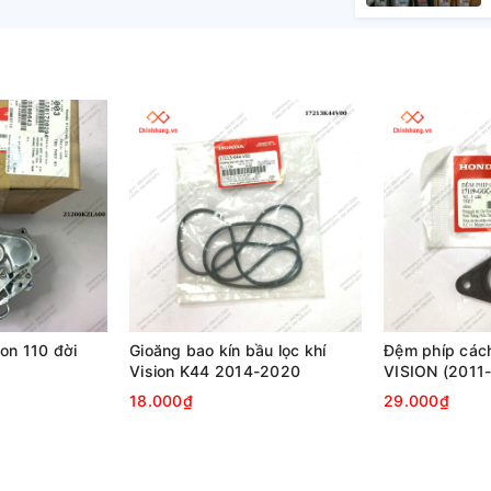
on 110 đời
Gioăng bao kín bầu lọc khí
Đệm phíp cách
Vision K44 2014-2020
VISION (2011
18.000₫
29.000₫