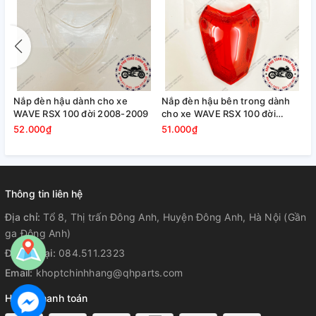
Nắp đèn hậu dành cho xe
Nắp đèn hậu bên trong dành
WAVE RSX 100 đời 2008-2009
cho xe WAVE RSX 100 đời
2008-2009
52.000₫
51.000₫
Thông tin liên hệ
Địa chỉ:
Tổ 8, Thị trấn Đông Anh, Huyện Đông Anh, Hà Nội (Gần
ga Đông Anh)
Điện thoại:
084.511.2323
Email:
khoptchinhhang@qhparts.com
Hỗ trợ thanh toán