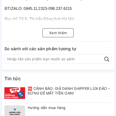
ĐT/ZALO: 0845.11.2323-098.237.6215
Địa chỉ: Tổ 8- Thị trấn Đông Anh-Hà Nội
Xem thêm
So sánh với các sản phẩm tương tự
Tin tức
🆘 CẢNH BÁO: GIẢ DANH SHIPPER LỪA ĐẢO –
ĐỪNG ĐỂ MẤT TIỀN OAN!
Hướng dẫn mua hàng