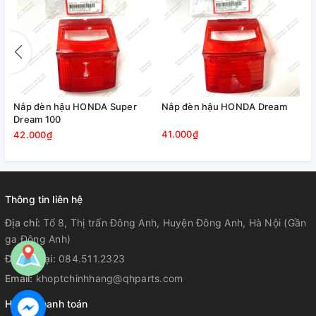
Nắp đèn hậu HONDA Super
Nắp đèn hậu HONDA Dream
Dream 100
41.000₫
42.000₫
Thông tin liên hệ
Địa chỉ:
Tổ 8, Thị trấn Đông Anh, Huyện Đông Anh, Hà Nội (Gần
ga Đông Anh)
Điện thoại:
084.511.2323
Email:
khoptchinhhang@qhparts.com
Hỗ trợ thanh toán