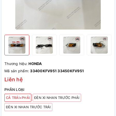
Thương hiệu:
HONDA
Mã sản phẩm:
33400KFV951 33450KFV951
Liên hệ
PHÂN LOẠI
CẢ TRÁI+PHẢI
ĐÈN XI NHAN TRƯỚC PHẢI
ĐÈN XI NHAN TRƯỚC TRÁI