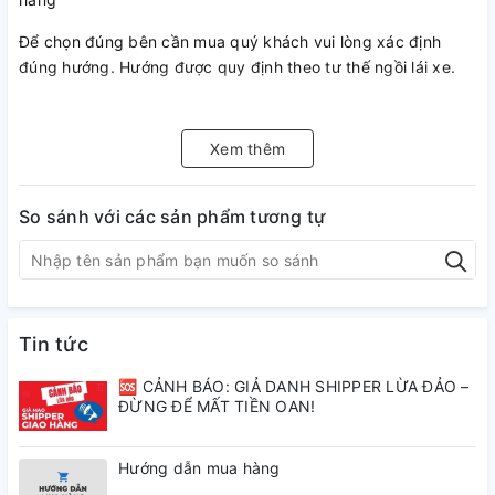
Để chọn đúng bên cần mua quý khách vui lòng xác định
đúng hướng. Hướng được quy định theo tư thế ngồi lái xe.
Vui lòng inbox hoặc kết bạn qua zalo cho chúng tôi để được
tư vấn nhanh nhất
Xem thêm
Hotline/Zalo đặt hàng: 0845.11.23.23-098.237.6215
So sánh với các sản phẩm tương tự
Tin tức
🆘 CẢNH BÁO: GIẢ DANH SHIPPER LỪA ĐẢO –
ĐỪNG ĐỂ MẤT TIỀN OAN!
Hướng dẫn mua hàng