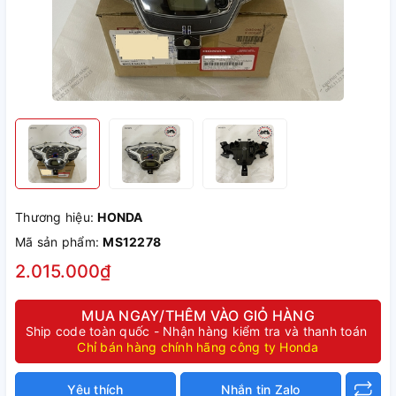
Thương hiệu:
HONDA
Mã sản phẩm:
MS12278
2.015.000₫
MUA NGAY/THÊM VÀO GIỎ HÀNG
Ship code toàn quốc - Nhận hàng kiểm tra và thanh toán
Chỉ bán hàng chính hãng công ty Honda
Yêu thích
Nhắn tin Zalo