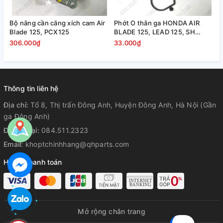
Bộ nâng cần căng xích cam Air
Phớt O thân ga HONDA AIR
Blade 125, PCX125
BLADE 125, LEAD 125, SH
MODE
306.000₫
33.000₫
Thông tin liên hệ
Địa chỉ:
Tổ 8, Thị trấn Đông Anh, Huyện Đông Anh, Hà Nội (Gần
ga Đông Anh)
Điện thoại:
084.511.2323
Email:
khoptchinhhang@qhparts.com
Hỗ trợ thanh toán
Mở rộng chân trang