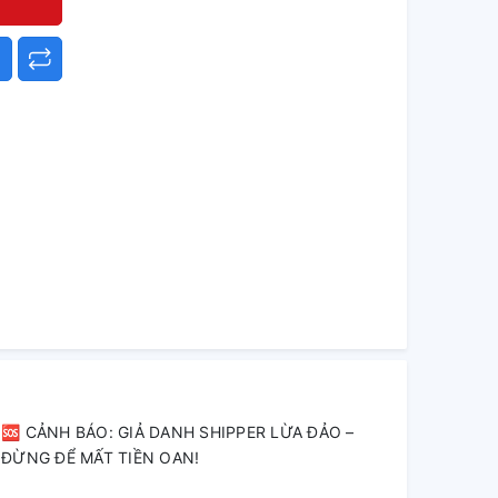
🆘 CẢNH BÁO: GIẢ DANH SHIPPER LỪA ĐẢO –
ĐỪNG ĐỂ MẤT TIỀN OAN!