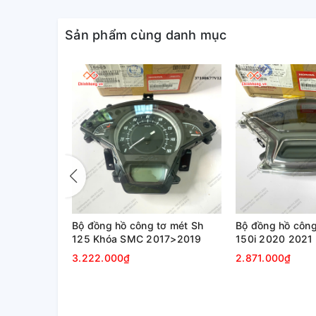
Vui lòng liên hệ hotline/zalo:0845.11.23.23-098.237
Sản phẩm cùng danh mục
ơ mét SH
Bộ đồng hồ công tơ mét Sh
Bộ đồng hồ công
24) CÓ ABS
125 Khóa SMC 2017>2019
150i 2020 2021
2023+ ABS
3.222.000₫
2.871.000₫