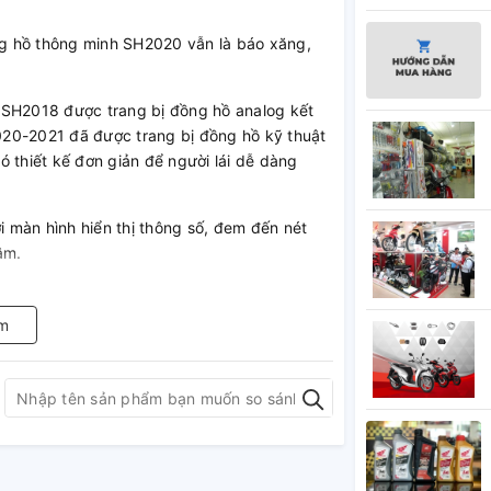
g hồ thông minh SH2020 vẫn là báo xăng,
 SH2018 được trang bị đồng hồ analog kết
20-2021 đã được trang bị đồng hồ kỹ thuật
có thiết kế đơn giản để người lái dễ dàng
i màn hình hiển thị thông số, đem đến nét
âm.
nh em thợ sử dụng nó để độ cho những chiếc
m
 mang đến cho quý khách những sản phẩm
xe máy HONDA chính hãng. Đầy đủ nhãn mác,