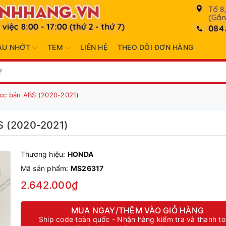
ẦU NHỚT
TEM
LIÊN HỆ
THEO DÕI ĐƠN HÀNG
cc bản ABS (2020-2021)
S (2020-2021)
Thương hiệu:
HONDA
Mã sản phẩm:
MS26317
2.642.000₫
MUA NGAY/THÊM VÀO GIỎ HÀNG
Ship code toàn quốc - Nhận hàng kiểm tra và thanh t