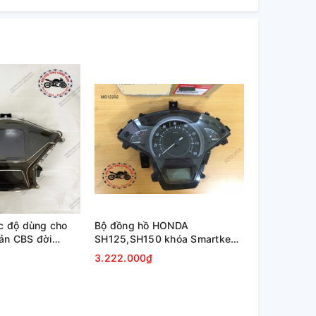
c độ dùng cho
Bộ đồng hồ HONDA
ản CBS đời
SH125,SH150 khóa Smartkey
(2016-2019)
3.222.000₫