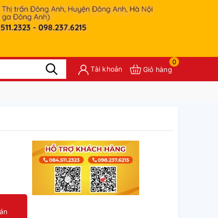
0
Tài khoản
Giỏ hàng
oán