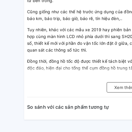
tử bên trong.
Cũng giống như các thế hệ trước ứng dụng của đồn
báo km, báo trip, báo giờ, báo rẽ, tín hiệu đèn,..
Tuy nhiên, khác với các mẫu xe 2019 hay phiên bản
hợp cùng màn hình LCD nhỏ phía dưới thì sang SH20
số, thiết kế mới với phần đo vận tốc lớn đặt ở giữa, 
quan sát các thông số tức thì.
Đồng thời, đồng hồ tốc độ được thiết kế tách biệt vớ
độc đáo, hiện đại cho tổng thể cụm đồng hồ trung t
Cũng chính vì những điểm cộng trên mà rất nhiều a
xe đời cũ hơn.
Xem thê
KHO PHỤ TÙNG CHÍNH HÃNG rất hân hạnh khi được
chính hãng và chất lượng nhất.
So sánh với các sản phẩm tương tự
Chúng tôi chuyên cung cấp sỉ/lẻ tất cả phụ tùng 
nguồn gốc xuất xứ rõ ràng.