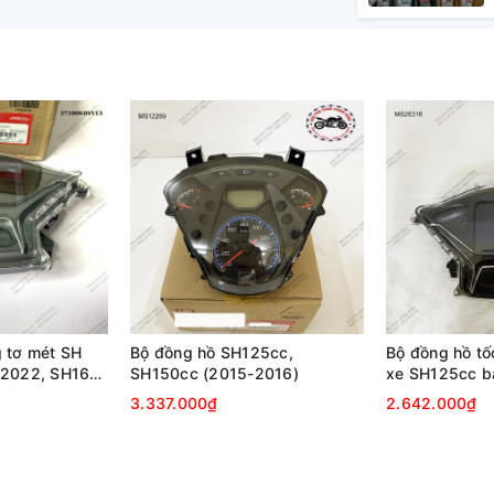
.6215 để được tư vấn nhanh nhất.
 tơ mét SH
Bộ đồng hồ SH125cc,
Bộ đồng hồ tố
 2022, SH160i
SH150cc (2015-2016)
xe SH125cc b
2020-2021
3.337.000₫
2.642.000₫