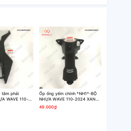
 tâm phải
Ốp ống yếm chính *NH1*-BỘ
ỰA WAVE 110-
NHỰA WAVE 110-2024 XANH
ÍM CỔ ĐIỂN
TÍM CỔ ĐIỂN
49.000₫