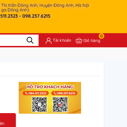
0
Tài khoản
Giỏ hàng
oán