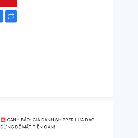
🆘 CẢNH BÁO: GIẢ DANH SHIPPER LỪA ĐẢO –
ĐỪNG ĐỂ MẤT TIỀN OAN!