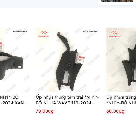
 *NH1*-BỘ
Ốp nhựa trung tâm trái *NH1*-
Ốp nhựa trung
0-2024 XANH
BỘ NHỰA WAVE 110-2024
*NH1*-BỘ NH
XANH TÍM CỔ ĐIỂN
2024 XANH T
79.000₫
80.000₫