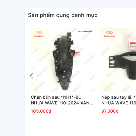
Sản phẩm cùng danh mục
 *NH1*-BỘ
Chắn bùn sau *NH1*-BỘ
Nắp sau tay lái
2024 XANH
NHỰA WAVE 110-2024 XANH
NHỰA WAVE 11
TÍM CỔ ĐIỂN
TÍM CỔ ĐIỂN
105.000₫
97.000₫