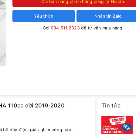
Chỉ bán hàng chính hãng công ty Honda
Yêu thích
Nhắn tin Zalo
Gọi
084.511.2323
để tư vấn mua hàng
PHA 110cc đời 2019-2020
Tin tức
i bộ dây điện, giắc ghim cứng cáp..