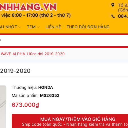
ẦU NHỚT
TEM
LIÊN HỆ
THEO DÕI ĐƠN HÀNG
 WAVE ALPHA 110cc đời 2019-2020
 2019-2020
Thương hiệu:
HONDA
Mã sản phẩm:
MS26352
673.000₫
MUA NGAY/THÊM VÀO GIỎ HÀNG
Ship code toàn quốc - Nhận hàng kiểm tra và thanh t