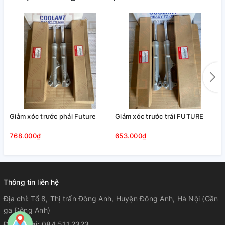
Giảm xóc trước phải Future
Giảm xóc trước trái FUTURE
G
768.000₫
653.000₫
7
Thông tin liên hệ
Địa chỉ:
Tổ 8, Thị trấn Đông Anh, Huyện Đông Anh, Hà Nội (Gần
ga Đông Anh)
Điện thoại:
084.511.2323