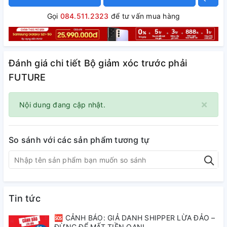
Gọi
084.511.2323
để tư vấn mua hàng
Đánh giá chi tiết Bộ giảm xóc trước phải
FUTURE
×
Nội dung đang cập nhật.
So sánh với các sản phẩm tương tự
Tin tức
🆘 CẢNH BÁO: GIẢ DANH SHIPPER LỪA ĐẢO –
ĐỪNG ĐỂ MẤT TIỀN OAN!