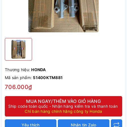
Thương hiệu:
HONDA
Mã sản phẩm:
51400KTM881
706.000₫
MUA NGAY/THÊM VÀO GIỎ HÀNG
Ship code toàn quốc - Nhận hàng kiểm tra và thanh toán
Chỉ bán hàng chính hãng công ty Honda
Yêu thích
Nhắn tin Zalo