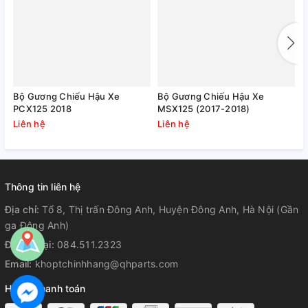
Bộ Gương Chiếu Hậu Xe
Bộ Gương Chiếu Hậu Xe
B
PCX125 2018
MSX125 (2017-2018)
N
2
Liên hệ
Liên hệ
L
Thông tin liên hệ
Địa chỉ:
Tổ 8, Thị trấn Đông Anh, Huyện Đông Anh, Hà Nội (Gần
ga Đông Anh)
Điện thoại:
084.511.2323
Email:
khoptchinhhang@qhparts.com
Hỗ trợ thanh toán