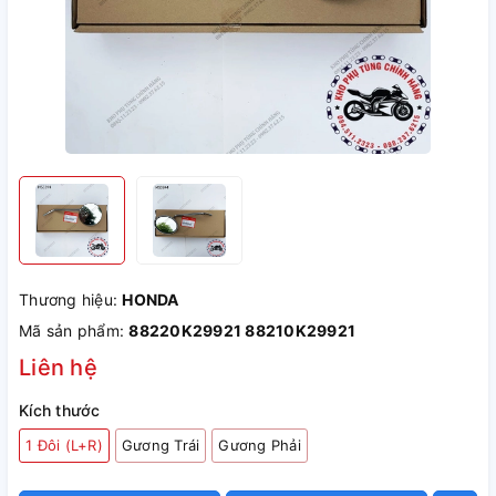
Thương hiệu:
HONDA
Mã sản phẩm:
88220K29921 88210K29921
Liên hệ
Kích thước
1 Đôi (L+R)
Gương Trái
Gương Phải