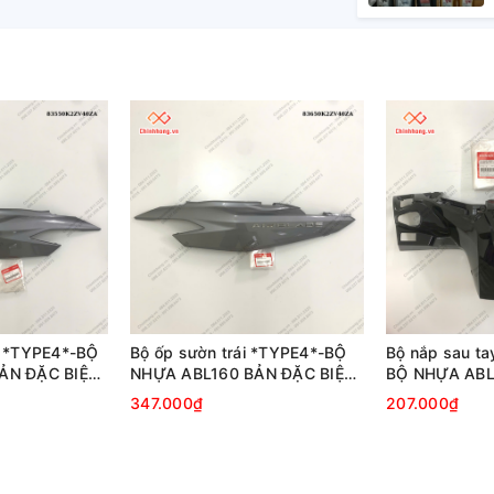
i *TYPE4*-BỘ
Bộ ốp sườn trái *TYPE4*-BỘ
Bộ nắp sau ta
ẢN ĐẶC BIỆT-
NHỰA ABL160 BẢN ĐẶC BIỆT-
BỘ NHỰA ABL
-2022
XANH XÁM ĐEN-2022
BIỆT-XANH X
347.000₫
207.000₫