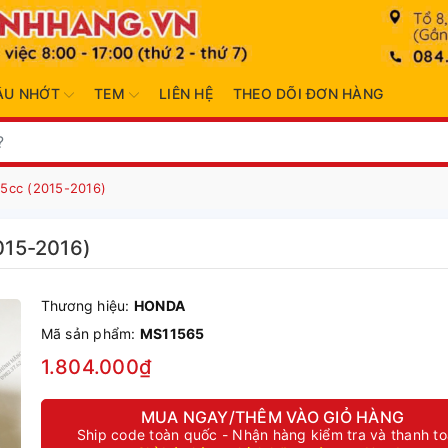
ẦU NHỚT
TEM
LIÊN HỆ
THEO DÕI ĐƠN HÀNG
5cc (2015-2016)
015-2016)
Thương hiệu:
HONDA
Mã sản phẩm:
MS11565
1.804.000₫
MUA NGAY/THÊM VÀO GIỎ HÀNG
Ship code toàn quốc - Nhận hàng kiểm tra và thanh t