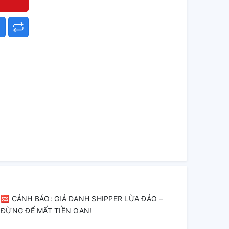
🆘 CẢNH BÁO: GIẢ DANH SHIPPER LỪA ĐẢO –
ĐỪNG ĐỂ MẤT TIỀN OAN!