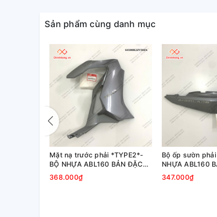
Sản phẩm cùng danh mục
 *TYPE2*-BỘ
Mặt nạ trước phải *TYPE2*-
Bộ ốp sườn phả
 ĐẶC BIỆT-
BỘ NHỰA ABL160 BẢN ĐẶC
NHỰA ABL160 B
022
BIỆT-XANH XÁM ĐEN-2022
XANH XÁM ĐEN
368.000₫
347.000₫