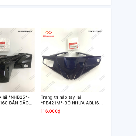
y lái *NHB25*-
Trang trí nắp tay lái
160 BẢN ĐẶC
*PB421M*-BỘ NHỰA ABL160
ÁM ĐEN-2022
BẢN ĐẶC BIỆT-XANH XÁM
116.000₫
ĐEN-2022