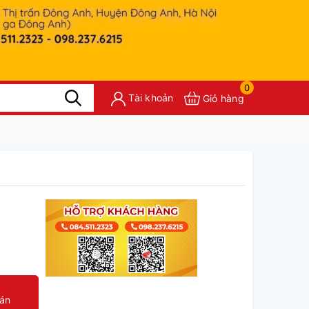
0
Tài khoản
Giỏ hàng
oán