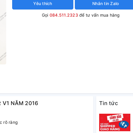
Yêu thích
Nhắn tin Zalo
Gọi
084.511.2323
để tư vấn mua hàng
R V1 NĂM 2016
Tin tức
c rõ ràng