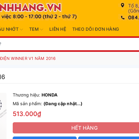
ẦU NHỚT
TEM
LIÊN HỆ
THEO DÕI ĐƠN HÀNG
ĐIỆN WINNER V1 NĂM 2016
16
Thương hiệu:
HONDA
Mã sản phẩm:
(Đang cập nhật...)
513.000₫
HẾT HÀNG