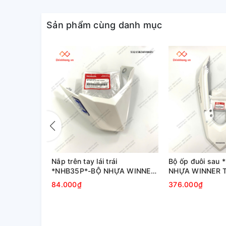
Sản phẩm cùng danh mục
ải
Nắp trên tay lái trái
Bộ ốp đuôi sau
ỰA WINNER
*NHB35P*-BỘ NHỰA WINNER
NHỰA WINNER 
 TRẮNG
THƯỜNG V1 MÀU TRẮNG
MÀU TRẮNG
84.000₫
376.000₫