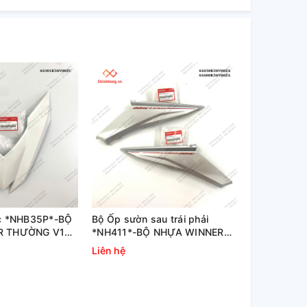
c *NHB35P*-BỘ
Bộ Ốp sườn sau trái phải
R THƯỜNG V1
*NH411*-BỘ NHỰA WINNER
THƯỜNG V1 MÀU TRẮNG
Liên hệ