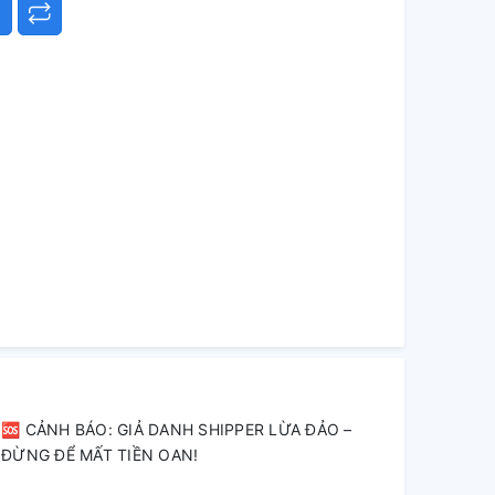
🆘 CẢNH BÁO: GIẢ DANH SHIPPER LỪA ĐẢO –
ĐỪNG ĐỂ MẤT TIỀN OAN!