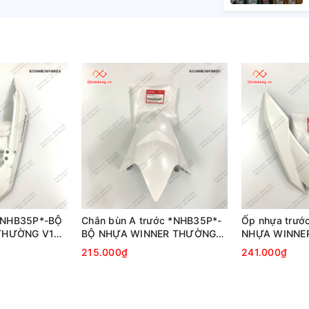
 *NHB35P*-BỘ
Chắn bùn A trước *NHB35P*-
Ốp nhựa trướ
THƯỜNG V1
BỘ NHỰA WINNER THƯỜNG
NHỰA WINNE
V1 MÀU TRẮNG
MÀU TRẮNG
215.000₫
241.000₫