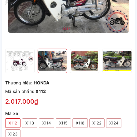
Thương hiệu:
HONDA
Mã sản phẩm:
X112
2.017.000₫
Mã xe
X112
X113
X114
X115
X118
X122
X124
X123