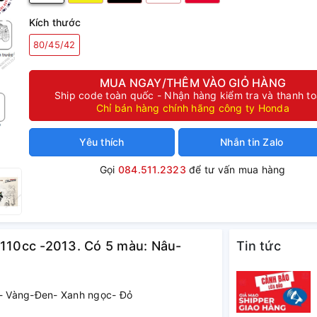
Kích thước
80/45/42
MUA NGAY/THÊM VÀO GIỎ HÀNG
Ship code toàn quốc - Nhận hàng kiểm tra và thanh t
Chỉ bán hàng chính hãng công ty Honda
Yêu thích
Nhắn tin Zalo
Gọi
084.511.2323
để tư vấn mua hàng
 110cc -2013. Có 5 màu: Nâu-
Tin tức
- Vàng-Đen- Xanh ngọc- Đỏ