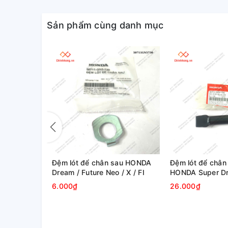
Sản phẩm cùng danh mục
sơ cấp
Đệm lót để chân sau HONDA
Đệm lót để chân
 - 2020,
Dream / Future Neo / X / FI
HONDA Super D
6.000₫
26.000₫