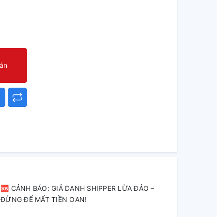
oán
🆘 CẢNH BÁO: GIẢ DANH SHIPPER LỪA ĐẢO –
ĐỪNG ĐỂ MẤT TIỀN OAN!