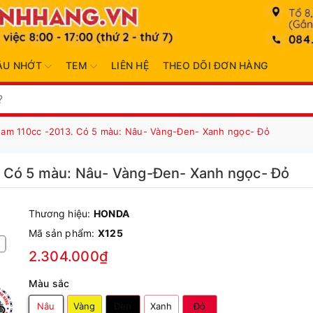
ẦU NHỚT
TEM
LIÊN HỆ
THEO DÕI ĐƠN HÀNG
eam 110cc -2013. Có 5 màu: Nâu- Vàng-Đen- Xanh ngọc- Đỏ
. Có 5 màu: Nâu- Vàng-Đen- Xanh ngọc- Đỏ
Thương hiệu:
HONDA
Mã sản phẩm:
X125
2.304.000₫
Màu sắc
Nâu
Vàng
Đen
Xanh
Đỏ