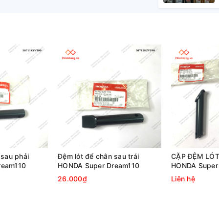
 sau phải
Đệm lót để chân sau trái
CẶP ĐỆM LÓT
ream110
HONDA Super Dream110
HONDA Super
26.000₫
Liên hệ