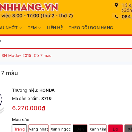
ẦU NHỚT
TEM
LIÊN HỆ
THEO DÕI ĐƠN HÀNG
o SH Mode- 2015. Có 7 màu
 7 màu
Thương hiệu:
HONDA
Mã sản phẩm:
X716
6.270.000₫
Màu sắc
Trắng
Vàng nhạt
Xanh ngọc
Đen
Xanh tím
Đỏ
X