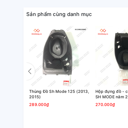
Sản phẩm cùng danh mục
Mode, Air
Thùng Đồ Sh Mode 125 (2013,
Hộp đựng đồ - 
12-2018
2015)
SH MODE năm 2
2018-2020
289.000₫
270.000₫