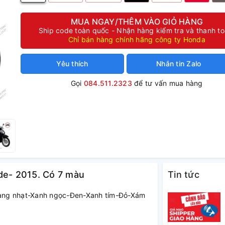
MUA NGAY/THÊM VÀO GIỎ HÀNG
Ship code toàn quốc - Nhận hàng kiểm tra và thanh t
Chỉ bán hàng chính hãng công ty Honda
Yêu thích
Nhắn tin Zalo
Gọi
084.511.2323
để tư vấn mua hàng
de- 2015. Có 7 màu
Tin tức
Vàng nhạt-Xanh ngọc-Đen-Xanh tím-Đỏ-Xám