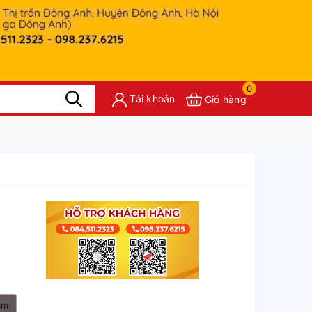
0
Tài khoản
Giỏ hàng
ám