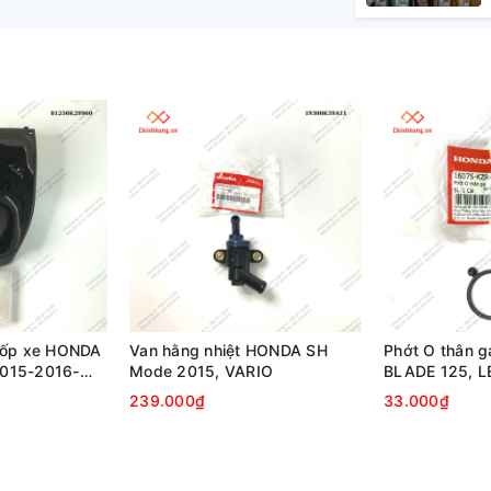
cốp xe HONDA
Van hằng nhiệt HONDA SH
Phớt O thân 
015-2016-
Mode 2015, VARIO
BLADE 125, L
MODE
239.000₫
33.000₫