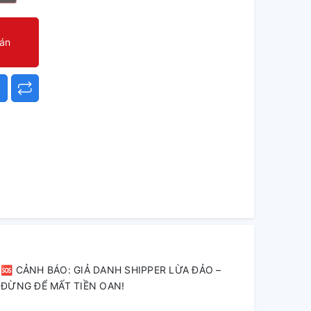
oán
🆘 CẢNH BÁO: GIẢ DANH SHIPPER LỪA ĐẢO –
ĐỪNG ĐỂ MẤT TIỀN OAN!