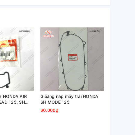
ga HONDA AIR
Gioăng nắp máy trái HONDA
EAD 125, SH
SH MODE 125
60.000₫