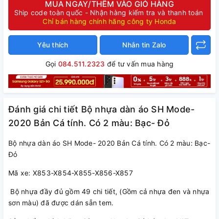
MUA NGAY/THÊM VÀO GIỎ HÀNG
Ship code toàn quốc - Nhận hàng kiểm tra và thanh toán
Chỉ bán hàng chính hãng công ty Honda
Yêu thích
Nhắn tin Zalo
Gọi
084.511.2323
để tư vấn mua hàng
Đánh giá chi tiết Bộ nhựa dàn áo SH Mode-
2020 Bản Cá tính. Có 2 màu: Bạc- Đỏ
Bộ nhựa dàn áo SH Mode- 2020 Bản Cá tính. Có 2 màu: Bạc-
Đỏ
Mã xe: X853-X854-X855-X856-X857
Bộ nhựa đầy đủ gồm 49 chi tiết, (Gồm cả nhựa đen và nhựa
sơn màu) đã được dán sẵn tem.