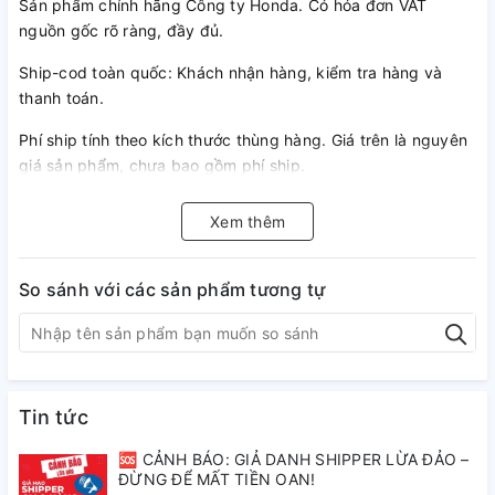
Sản phẩm chính hãng Công ty Honda. Có hóa đơn VAT
nguồn gốc rõ ràng, đầy đủ.
Ship-cod toàn quốc: Khách nhận hàng, kiểm tra hàng và
thanh toán.
Phí ship tính theo kích thước thùng hàng. Giá trên là nguyên
giá sản phẩm, chưa bao gồm phí ship.
Khách thợ/ sỉ hoặc muốn mua chi tiết lẻ vui lòng liên hệ
Xem thêm
ĐT/zalo: 084.511.2323-098.237.6215
So sánh với các sản phẩm tương tự
Tin tức
🆘 CẢNH BÁO: GIẢ DANH SHIPPER LỪA ĐẢO –
ĐỪNG ĐỂ MẤT TIỀN OAN!