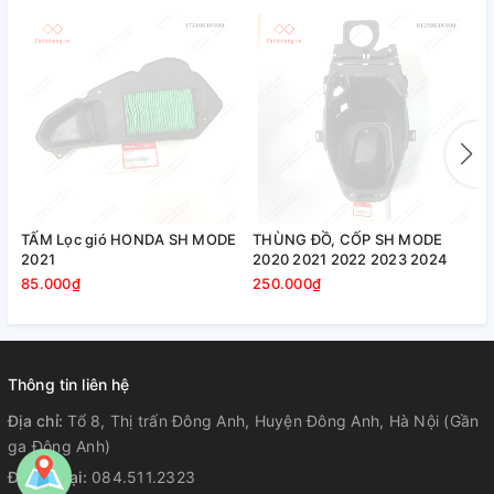
TẤM Lọc gió HONDA SH MODE
THÙNG ĐỒ, CỐP SH MODE
P
2021
2020 2021 2022 2023 2024
B
85.000₫
250.000₫
3
Thông tin liên hệ
Địa chỉ:
Tổ 8, Thị trấn Đông Anh, Huyện Đông Anh, Hà Nội (Gần
ga Đông Anh)
Điện thoại:
084.511.2323