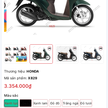
Thương hiệu:
HONDA
Mã sản phẩm:
X829
3.354.000₫
Màu sắc
Xanh lục
Đen
Xanh lam
Đỏ đô
Trắng ngà
Đỏ tươi