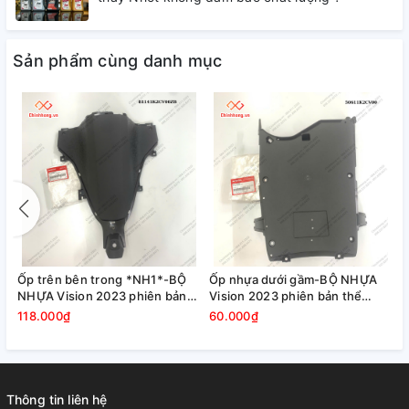
Sản phẩm cùng danh mục
A
Ốp trên bên trong *NH1*-BỘ
Ốp nhựa dưới gầm-BỘ NHỰA
NHỰA Vision 2023 phiên bản
Vision 2023 phiên bản thể
thể thao,Màu Xám Xi Măng
thao,Màu Xám Xi Măng Đen
118.000₫
60.000₫
Đen
Thông tin liên hệ