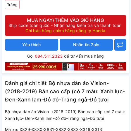
Trắng
MUA NGAY/THÊM VÀO GIỎ HÀNG
Ship code toàn quốc - Nhận hàng kiểm tra và thanh toán
Chỉ bán hàng chính hãng công ty Honda
Yêu thích
Nhắn tin Zalo
Gọi
084.511.2323
để tư vấn mua hàng
Đánh giá chi tiết Bộ nhựa dàn áo Vision-
(2018-2019) Bản cao cấp (có 7 màu: Xanh lục-
Đen-Xanh lam-Đỏ đô-Trắng ngà-Đỏ tươi
Bộ nhựa dàn áo Vision- (2018-2019) Bản cao cấp (có 7 màu:
Xanh lục- Đen-Xanh lam-Đỏ đô-Trắng ngà-Đỏ tươi
Mã xe: X829-X830-X831-X832-X833-X316-X313