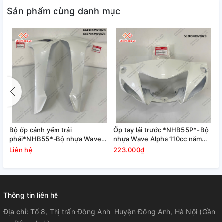
Sản phẩm cùng danh mục
Bộ ốp cánh yếm trái
Ốp tay lái trước *NHB55P*-Bộ
phải*NHB55*-Bộ nhựa Wave
nhựa Wave Alpha 110cc năm
Alpha 110cc năm 2023 Trắng
2023 Trắng bạc
Liên hệ
223.000₫
bạc
Thông tin liên hệ
Địa chỉ:
Tổ 8, Thị trấn Đông Anh, Huyện Đông Anh, Hà Nội (Gần