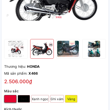
Thương hiệu:
HONDA
Mã sản phẩm:
X466
2.506.000₫
Màu sắc
Đỏ
Đen
Xanh ngọc
Ghi xám
Vàng
Kích thước