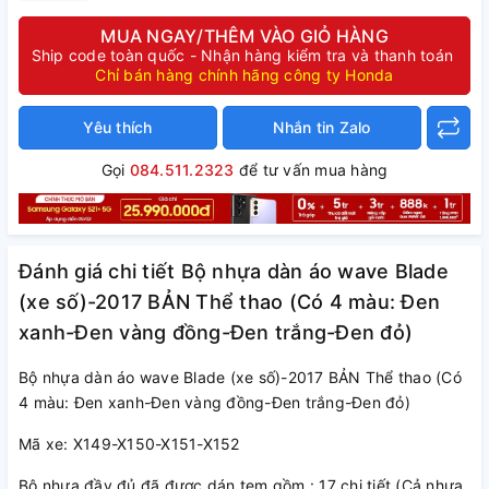
MUA NGAY/THÊM VÀO GIỎ HÀNG
Ship code toàn quốc - Nhận hàng kiểm tra và thanh toán
Chỉ bán hàng chính hãng công ty Honda
Yêu thích
Nhắn tin Zalo
Gọi
084.511.2323
để tư vấn mua hàng
Đánh giá chi tiết Bộ nhựa dàn áo wave Blade
(xe số)-2017 BẢN Thể thao (Có 4 màu: Đen
xanh-Đen vàng đồng-Đen trắng-Đen đỏ)
Bộ nhựa dàn áo wave Blade (xe số)-2017 BẢN Thể thao (Có
4 màu: Đen xanh-Đen vàng đồng-Đen trắng-Đen đỏ)
Mã xe: X149-X150-X151-X152
Bộ nhựa đầy đủ đã được dán tem gồm : 17 chi tiết (Cả nhựa