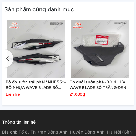
Sản phẩm cùng danh mục
Bộ ốp sườn trái,phải *NHB55*-
Ốp dưới sườn phải-BỘ NHỰA
BỘ NHỰA WAVE BLADE SỐ
WAVE BLADE SỐ TRẮNG ĐEN
TRẮNG ĐEN THƯỜNG
THƯỜNG
Liên hệ
21.000₫
Thông tin liên hệ
Địa chỉ:
Tổ 8, Thị trấn Đông Anh, Huyện Đông Anh, Hà Nội (Gần