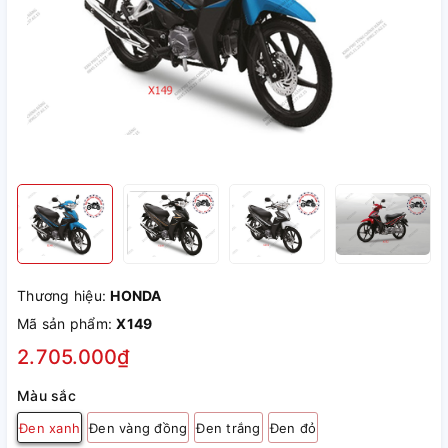
Thương hiệu:
HONDA
Mã sản phẩm:
X149
2.705.000₫
Màu sắc
Đen xanh
Đen vàng đồng
Đen trắng
Đen đỏ