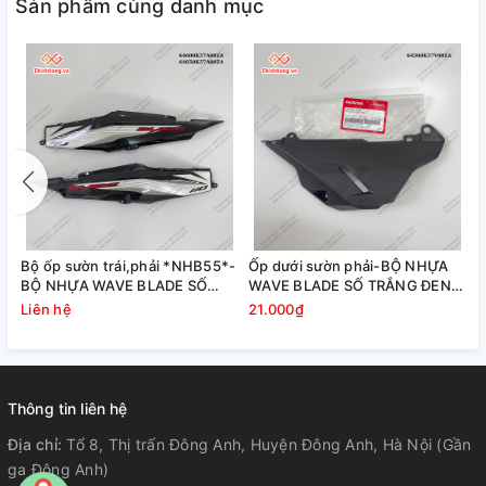
Sản phẩm cùng danh mục
Bộ ốp sườn trái,phải *NHB55*-
Ốp dưới sườn phải-BỘ NHỰA
BỘ NHỰA WAVE BLADE SỐ
WAVE BLADE SỐ TRẮNG ĐEN
TRẮNG ĐEN THƯỜNG
THƯỜNG
Liên hệ
21.000₫
Thông tin liên hệ
Địa chỉ:
Tổ 8, Thị trấn Đông Anh, Huyện Đông Anh, Hà Nội (Gần
ga Đông Anh)