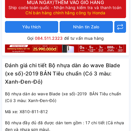
MUA NGAY/THÊM VÀO GIỎ HÀNG
Ship code toàn quốc - Nhận hàng kiểm tra và thanh toán
Chỉ bán hàng chính hãng công ty Honda
Yêu thích
Nhắn tin Zalo
Gọi
084.511.2323
để tư vấn mua hàng
Đánh giá chi tiết Bộ nhựa dàn áo wave Blade
(xe số)-2019 BẢN Tiêu chuẩn (Có 3 màu:
Xanh-Đen-Đỏ)
Bộ nhựa dàn áo wave Blade (xe số)-2019 BẢN Tiêu chuẩn
(Có 3 màu: Xanh-Đen-Đỏ)
Mã xe: X810-811-812
Bộ nhựa đầy đủ đã được dán tem gồm : 17 chi tiết (Cả nhựa
đen và nhựa sơn màu).