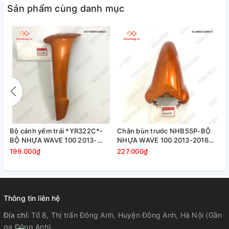
Sản phẩm cùng danh mục
Bộ cánh yếm trái *YR322C*-
Chắn bùn trước NHB55P-BỘ
BỘ NHỰA WAVE 100 2013-
NHỰA WAVE 100 2013-2016
2016 CAM
CAM
199.000₫
227.000₫
Thông tin liên hệ
Địa chỉ:
Tổ 8, Thị trấn Đông Anh, Huyện Đông Anh, Hà Nội (Gần
ga Đông Anh)