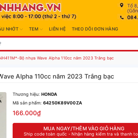
ẦU NHỚT
TEM
LIÊN HỆ
THEO DÕI ĐƠN HÀNG
*NH411M*-Bộ nhựa Wave Alpha 110cc năm 2023 Trắng bạc
Wave Alpha 110cc năm 2023 Trắng bạc
Thương hiệu:
HONDA
Mã sản phẩm:
64250K89V00ZA
166.000₫
MUA NGAY/THÊM VÀO GIỎ HÀNG
Ship code toàn quốc - Nhận hàng kiểm tra và thanh t