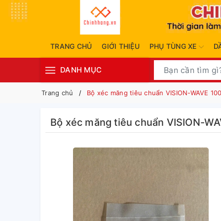
TRANG CHỦ
GIỚI THIỆU
PHỤ TÙNG XE
D
DANH MỤC
Trang chủ
Bộ xéc măng tiêu chuẩn VISION-WAVE 10
Bộ xéc măng tiêu chuẩn VISION-W