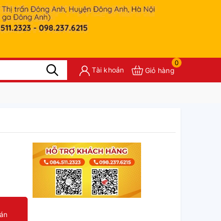
0
Tài khoản
Giỏ hàng
oán