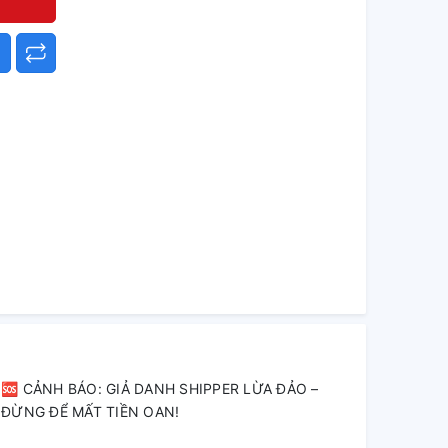
🆘 CẢNH BÁO: GIẢ DANH SHIPPER LỪA ĐẢO –
ĐỪNG ĐỂ MẤT TIỀN OAN!