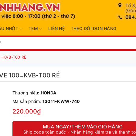
ẦU NHỚT
TEM
LIÊN HỆ
THEO DÕI ĐƠN HÀNG
0=KVB-T00 RẺ
AVE 100=KVB-T00 RẺ
Thương hiệu:
HONDA
Mã sản phẩm:
13011-KWW-740
220.000₫
MUA NGAY/THÊM VÀO GIỎ HÀNG
Ship code toàn quốc - Nhận hàng kiểm tra và thanh t