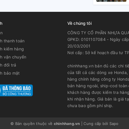
ch
Về chúng tôi
ản
CÔNG TY CỔ PHẦN NHỰA QU
GPKD: 0101107084 - Ngày cấp
h thanh toán
20/03/2001
ch kiểm hàng
Nơi cấp: Sở kế hoạch đầu tư T
ch vận chuyển
h đổi trả
chinhhang.vn bán đủ các chi tiế
của tất cả các dòng xe Honda,
ch bảo mật
hàng chính hãng công ty Hond
bán hàng ngoài, ship-cod toàn
khách hàng được kiểm tra hàng
khi nhận hàng. Giá bán là giá tạ
chưa bao gồm phí ship.
© Bản quyền thuộc về
chinhhang.vn
|
Cung cấp bởi
Sapo