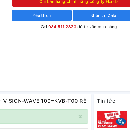
Chỉ bán hàng chính hãng công ty Honda
Yêu thích
Nhắn tin Zalo
Gọi
084.511.2323
để tư vấn mua hàng
huẩn VISION-WAVE 100=KVB-T00 RẺ
Tin tức
×