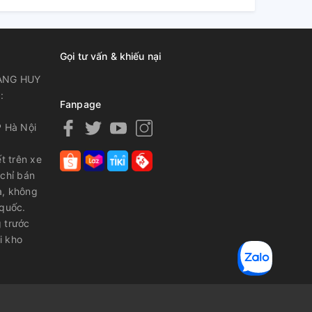
Gọi tư vấn & khiếu nại
ANG HUY
:
Fanpage
P Hà Nội
t trên xe
 chỉ bán
a, không
 quốc.
 trước
i kho