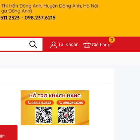
0
Tài khoản
Giỏ hàng
oán