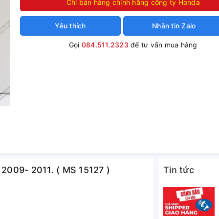
Chỉ bán hàng chính hãng công ty Honda
Yêu thích
Nhắn tin Zalo
Gọi
084.511.2323
để tư vấn mua hàng
 2009- 2011. ( MS 15127 )
Tin tức