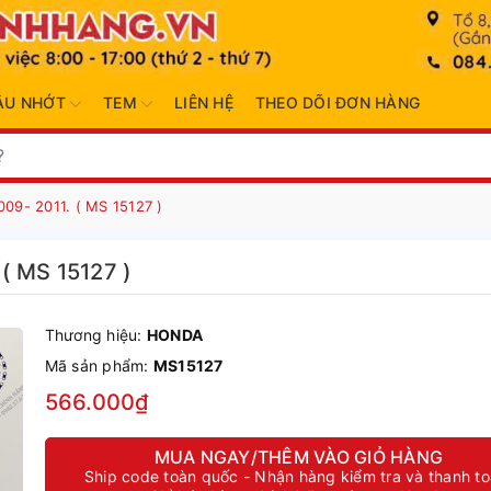
ẦU NHỚT
TEM
LIÊN HỆ
THEO DÕI ĐƠN HÀNG
09- 2011. ( MS 15127 )
( MS 15127 )
Thương hiệu:
HONDA
Mã sản phẩm:
MS15127
566.000₫
MUA NGAY/THÊM VÀO GIỎ HÀNG
Ship code toàn quốc - Nhận hàng kiểm tra và thanh t