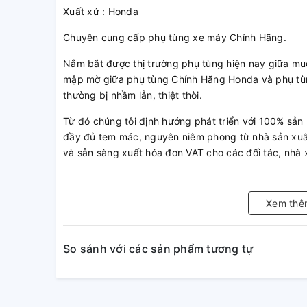
Xuất xứ : Honda
Chuyên cung cấp phụ tùng xe máy Chính Hãng.
Nắm bắt được thị trường phụ tùng hiện nay giữa mu
mập mờ giữa phụ tùng Chính Hãng Honda và phụ tùn
thường bị nhầm lẫn, thiệt thòi.
Từ đó chúng tôi định hướng phát triển với 100% sả
đầy đủ tem mác, nguyên niêm phong từ nhà sản xuất
và sẵn sàng xuất hóa đơn VAT cho các đối tác, nhà
Định hướng phát triển : Chúng tôi xây dựng kênh bá
sản phẩm Chính Hãng song song đi thị trường và tìm 
Xem thê
triển thị trường bán buôn với mức giá cực tốt trên 
Khách thợ/ sỉ hoặc muốn mua chi tiết lẻ vui lòng li
So sánh với các sản phẩm tương tự