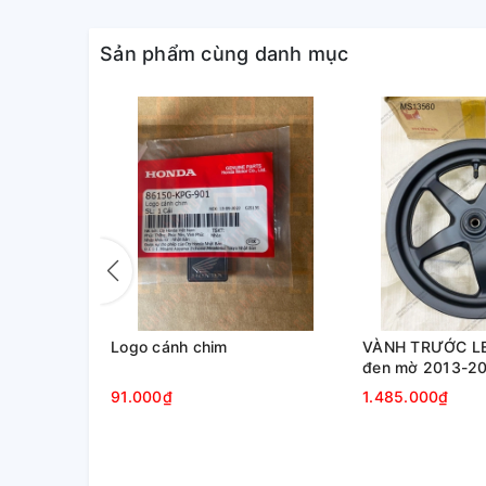
Sản phẩm cùng danh mục
y trái
Logo cánh chim
VÀNH TRƯỚC L
đen mờ 2013-2
91.000₫
1.485.000₫