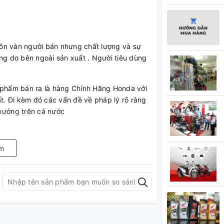
ôn vàn người bán nhưng chất lượng và sự
g do bên ngoài sản xuất . Người tiêu dùng
n phẩm bán ra là hàng Chính Hãng Honda với
. Đi kèm đó các vấn đề về pháp lý rõ ràng
 xưởng trên cả nước
n lẻ để khách hàng biết tới và sử dụng các
đối tác, đại lý, nhà xưởng, garage để phát
m
từng sản phẩm.
ên hệ ĐT/zalo: 084.511.2323-098.237.6215