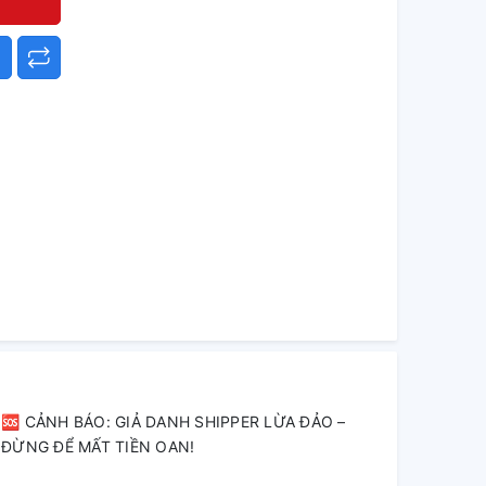
🆘 CẢNH BÁO: GIẢ DANH SHIPPER LỪA ĐẢO –
ĐỪNG ĐỂ MẤT TIỀN OAN!