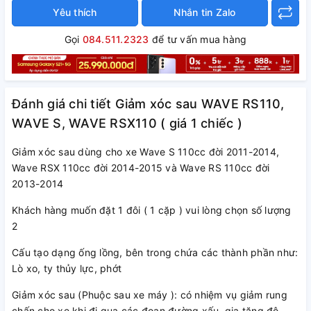
Yêu thích
Nhắn tin Zalo
Gọi
084.511.2323
để tư vấn mua hàng
Đánh giá chi tiết Giảm xóc sau WAVE RS110,
WAVE S, WAVE RSX110 ( giá 1 chiếc )
Giảm xóc sau dùng cho xe Wave S 110cc đời 2011-2014,
Wave RSX 110cc đời 2014-2015 và Wave RS 110cc đời
2013-2014
Khách hàng muốn đặt 1 đôi ( 1 cặp ) vui lòng chọn số lượng
2
Cấu tạo dạng ống lồng, bên trong chứa các thành phần như:
Lò xo, ty thủy lực, phớt
Giảm xóc sau (Phuộc sau xe máy ): có nhiệm vụ giảm rung
chấn cho xe khi đi qua các đoạn đường xấu, gia tăng độ