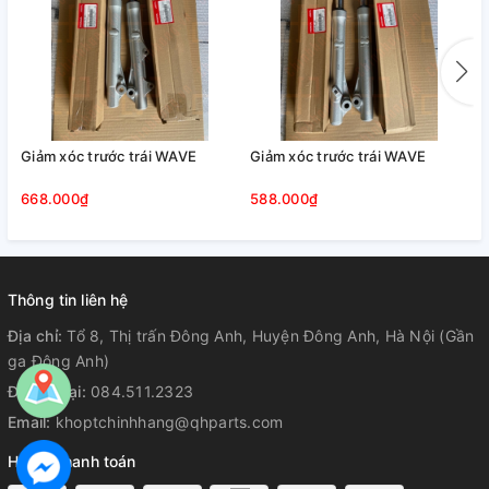
Giảm xóc trước trái WAVE
Giảm xóc trước trái WAVE
B
668.000₫
588.000₫
6
Thông tin liên hệ
Địa chỉ:
Tổ 8, Thị trấn Đông Anh, Huyện Đông Anh, Hà Nội (Gần
ga Đông Anh)
Điện thoại:
084.511.2323
Email:
khoptchinhhang@qhparts.com
Hỗ trợ thanh toán