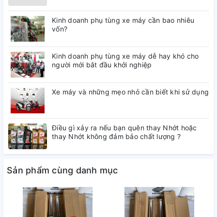
toàn cho chiếc xe của bạn và cho chính bạn.
Kinh doanh phụ tùng xe máy cần bao nhiêu
KHO PHỤ TÙNG CHÍNH HÃNG rất hân hạnh được đồng hành
vốn?
cùng quý khách trên mọi chặng đường.
Chúng tôi chuyên cung cấp sỉ/lẻ tất cả phụ tùng xe máy
Kinh doanh phụ tùng xe máy dễ hay khó cho
HONDA chính hãng. Đầy đủ nhãn mác, nguồn gốc xuất xứ rõ
người mới bắt đầu khởi nghiệp
ràng.
Xe máy và những mẹo nhỏ cần biết khi sử dụng
Vui lòng liên hệ hotline/zalo:0845.11.23.23- 0918596473 để
được tư vấn nhanh nhất.
Điều gì xảy ra nếu bạn quên thay Nhớt hoặc
thay Nhớt không đảm bảo chất lượng ?
Sản phẩm cùng danh mục