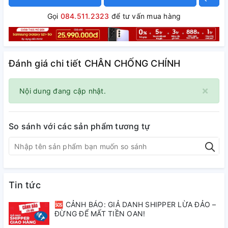
Gọi
084.511.2323
để tư vấn mua hàng
Đánh giá chi tiết CHÂN CHỐNG CHÍNH
×
Nội dung đang cập nhật.
So sánh với các sản phẩm tương tự
Tin tức
🆘 CẢNH BÁO: GIẢ DANH SHIPPER LỪA ĐẢO –
ĐỪNG ĐỂ MẤT TIỀN OAN!