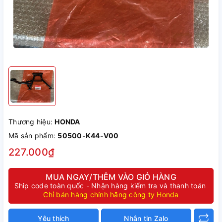
Thương hiệu:
HONDA
Mã sản phẩm:
50500-K44-V00
227.000₫
MUA NGAY/THÊM VÀO GIỎ HÀNG
Ship code toàn quốc - Nhận hàng kiểm tra và thanh toán
Chỉ bán hàng chính hãng công ty Honda
Yêu thích
Nhắn tin Zalo