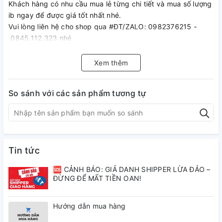
Khách hàng có nhu cầu mua lẻ từng chi tiết và mua số lượng
ib ngay để được giá tốt nhất nhé.
Vui lòng liên hệ cho shop qua #ĐT/ZALO: 0982376215 -
0845.112.323 nhé
Bạn Vui lòng xem kỹ sản phẩm hoặc chat với shop trước khi
đặt hàng để mua được sản phẩm ưng ý nhất. Tránh hủy đơn
Xem thêm
gây thiệt hại cho shop và đơn vị vận chuyển ! Shop sẽ phản
hồi sớm nhất ạ
So sánh với các sản phẩm tương tự
#facebook:
https://www.facebook.com/Khophutungchinhhang
#Địa chỉ: số 88-tổ 8-TT Đông Anh-Hà Nội
Tin tức
🆘 CẢNH BÁO: GIẢ DANH SHIPPER LỪA ĐẢO –
ĐỪNG ĐỂ MẤT TIỀN OAN!
Hướng dẫn mua hàng