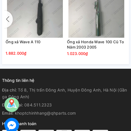
0
Ống xả Wave A 110
Ống xả Honda Wave 100 Cũ To
Năm 2003 2005
1.882.000₫
1.023.000₫
Thông tin liên hệ
Địa chỉ:
Tổ 8, Thị trấn Đông Anh, Huyện Đông Anh, Hà Nội (Gần
ga Đông Anh)
Điện thoại:
084.511.2323
Email:
khoptchinhhang@qhparts.com
Hỗ trợ thanh toán