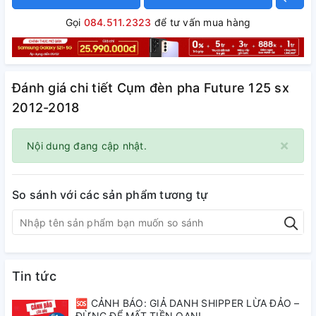
Gọi
084.511.2323
để tư vấn mua hàng
Đánh giá chi tiết Cụm đèn pha Future 125 sx
2012-2018
×
Nội dung đang cập nhật.
So sánh với các sản phẩm tương tự
Tin tức
🆘 CẢNH BÁO: GIẢ DANH SHIPPER LỪA ĐẢO –
ĐỪNG ĐỂ MẤT TIỀN OAN!