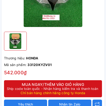
Thương hiệu:
HONDA
Mã sản phẩm:
33120KYZV01
542.000₫
MUA NGAY/THÊM VÀO GIỎ HÀNG
Ship code toàn quốc - Nhận hàng kiểm tra và thanh toán
Chỉ bán hàng chính hãng công ty Honda
Yêu thích
Nhắn tin Zalo