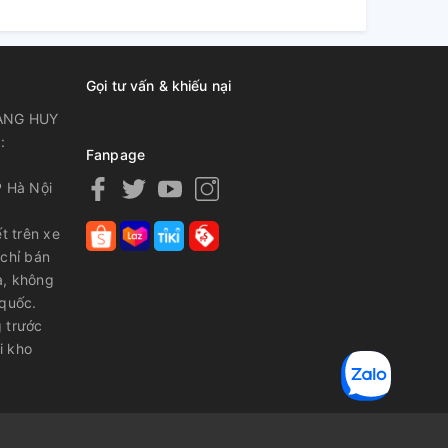
Gọi tư vấn & khiếu nại
ANG HUY
:
Fanpage
P Hà Nội
t trên xe
 chỉ bán
a, không
 quốc.
 trước
i kho