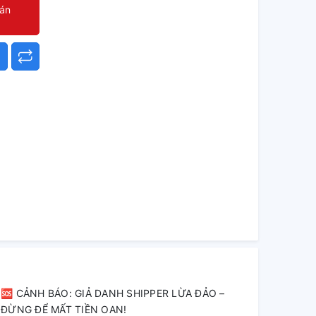
oán
🆘 CẢNH BÁO: GIẢ DANH SHIPPER LỪA ĐẢO –
ĐỪNG ĐỂ MẤT TIỀN OAN!