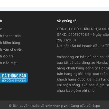
ch
Về chúng tôi
ản
CÔNG TY CỔ PHẦN NHỰA QU
GPKD: 0101107084 - Ngày cấp
h thanh toán
20/03/2001
ch kiểm hàng
Nơi cấp: Sở kế hoạch đầu tư T
ch vận chuyển
h đổi trả
chinhhang.vn bán đủ các chi tiế
của tất cả các dòng xe Honda,
ch bảo mật
hàng chính hãng công ty Hond
bán hàng ngoài, ship-cod toàn
khách hàng được kiểm tra hàng
khi nhận hàng. Giá bán là giá tạ
chưa bao gồm phí ship.
© Bản quyền thuộc về
chinhhang.vn
|
Cung cấp bởi
Sapo