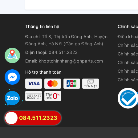
Thông tin liên hệ
Chính sá
Địa chỉ:
Tổ 8, Thị trấn Đông Anh, Huyện
Điều kho
Đông Anh, Hà Nội (Gần ga Đông Anh)
Chính sác
Điện thoại:
084.511.2323
Chính sá
Email:
khoptchinhhang@qhparts.com
Chính sá
Chính sác
Hỗ trợ thanh toán
Chính sá
084.511.2323