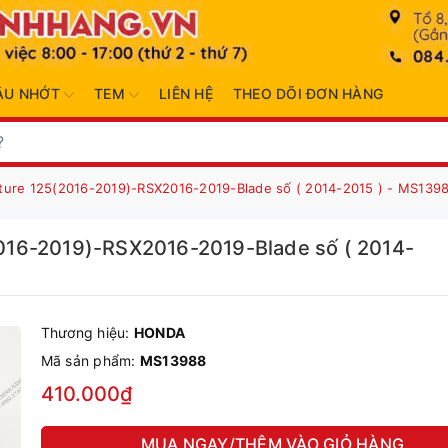
ẦU NHỚT
TEM
LIÊN HỆ
THEO DÕI ĐƠN HÀNG
ure 125(2016-2019)-RSX2016-2019-Blade số ( 2014-2015 ) - MS139
016-2019)-RSX2016-2019-Blade số ( 2014-
Thương hiệu:
HONDA
Mã sản phẩm:
MS13988
410.000₫
MUA NGAY/THÊM VÀO GIỎ HÀNG