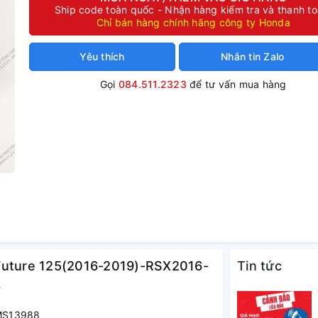
Ship code toàn quốc - Nhận hàng kiểm tra và thanh t
Chỉ bán hàng chính hãng công ty Honda
Yêu thích
Nhắn tin Zalo
Gọi
084.511.2323
để tư vấn mua hàng
 Future 125(2016-2019)-RSX2016-
Tin tức
8
 MS13988