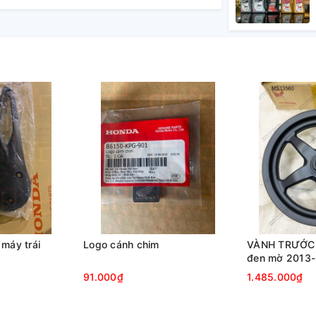
máy trái
Logo cánh chim
VÀNH TRƯỚC 
đen mờ 2013
91.000₫
1.485.000₫