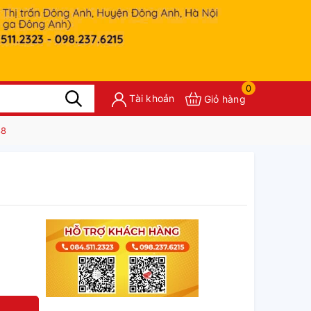
0
Tài khoản
Giỏ hàng
88