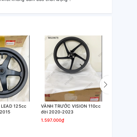
LEAD 125cc
VÀNH TRƯỚC VISION 110cc
VÀNH TRƯỚ
-2015
đời 2020-2023
đời 2020-2
1.597.000₫
1.453.000₫