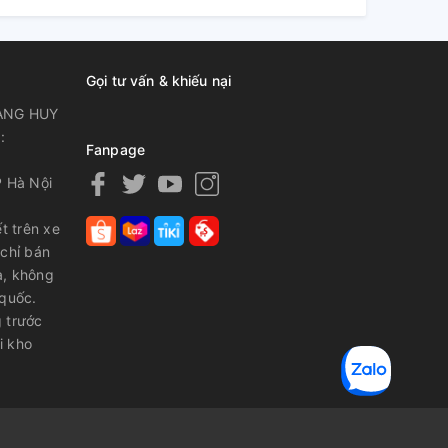
Gọi tư vấn & khiếu nại
ANG HUY
:
Fanpage
P Hà Nội
t trên xe
 chỉ bán
a, không
 quốc.
 trước
i kho