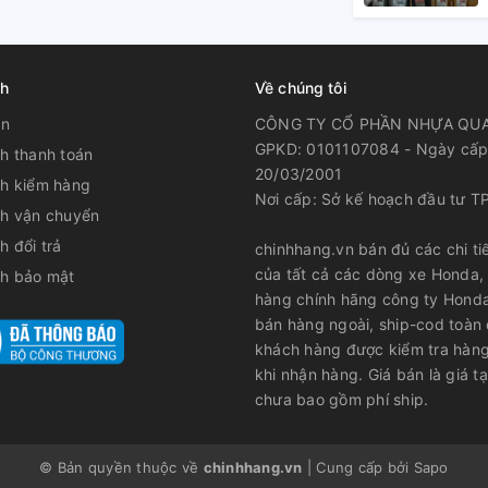
ch
Về chúng tôi
ản
CÔNG TY CỔ PHẦN NHỰA QU
GPKD: 0101107084 - Ngày cấp
h thanh toán
20/03/2001
ch kiểm hàng
Nơi cấp: Sở kế hoạch đầu tư T
ch vận chuyển
h đổi trả
chinhhang.vn bán đủ các chi tiế
của tất cả các dòng xe Honda,
ch bảo mật
hàng chính hãng công ty Hond
bán hàng ngoài, ship-cod toàn
khách hàng được kiểm tra hàng
khi nhận hàng. Giá bán là giá tạ
chưa bao gồm phí ship.
© Bản quyền thuộc về
chinhhang.vn
|
Cung cấp bởi
Sapo