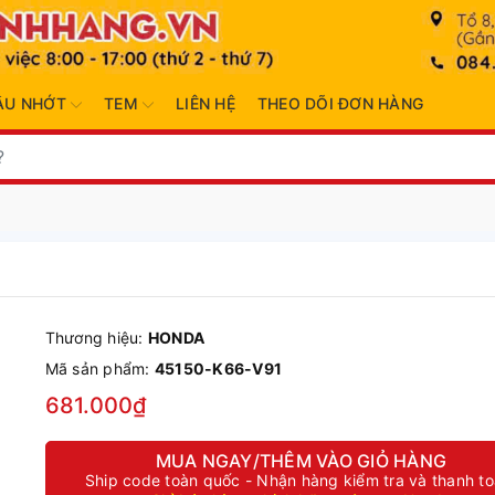
ẦU NHỚT
TEM
LIÊN HỆ
THEO DÕI ĐƠN HÀNG
Thương hiệu:
HONDA
Mã sản phẩm:
45150-K66-V91
681.000₫
MUA NGAY/THÊM VÀO GIỎ HÀNG
Ship code toàn quốc - Nhận hàng kiểm tra và thanh t