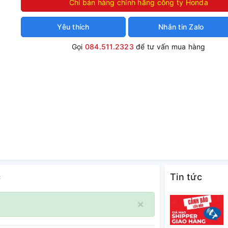
Chỉ bán hàng chính hãng công ty Honda
Yêu thích
Nhắn tin Zalo
Gọi
084.511.2323
để tư vấn mua hàng
c
Tin tức
×