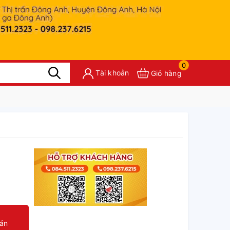
0
Tài khoản
Giỏ hàng
oán