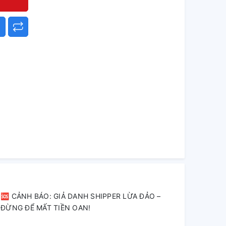
🆘 CẢNH BÁO: GIẢ DANH SHIPPER LỪA ĐẢO –
ĐỪNG ĐỂ MẤT TIỀN OAN!