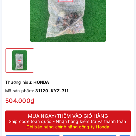
Thương hiệu:
HONDA
Mã sản phẩm:
31120-KYZ-711
504.000₫
MUA NGAY/THÊM VÀO GIỎ HÀNG
Ship code toàn quốc - Nhận hàng kiểm tra và thanh toán
Chỉ bán hàng chính hãng công ty Honda