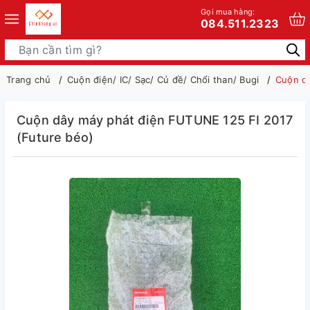
Gọi mua hàng:
084.511.2323
Trang chủ
Cuộn điện/ IC/ Sạc/ Củ đề/ Chổi than/ Bugi
Cuộn dâ
Cuộn dây máy phát điện FUTUNE 125 FI 2017
(Future béo)