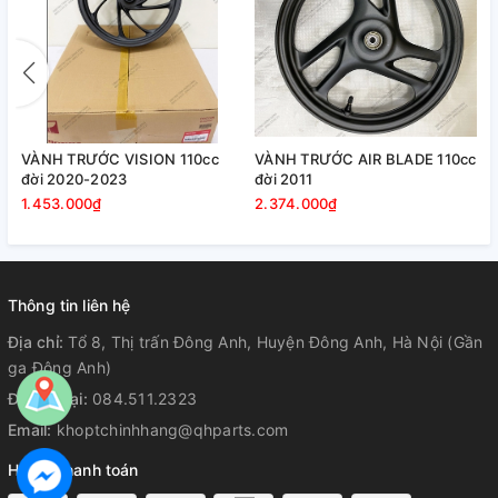
VÀNH TRƯỚC VISION 110cc
VÀNH TRƯỚC AIR BLADE 110cc
đời 2020-2023
đời 2011
1.453.000₫
2.374.000₫
Thông tin liên hệ
Địa chỉ:
Tổ 8, Thị trấn Đông Anh, Huyện Đông Anh, Hà Nội (Gần
ga Đông Anh)
Điện thoại:
084.511.2323
Email:
khoptchinhhang@qhparts.com
Hỗ trợ thanh toán