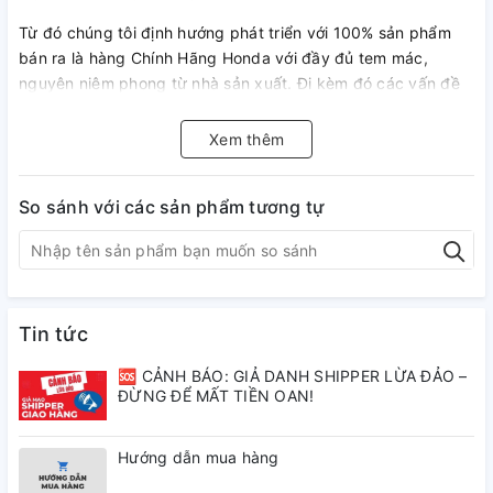
Từ đó chúng tôi định hướng phát triển với 100% sản phẩm
bán ra là hàng Chính Hãng Honda với đầy đủ tem mác,
nguyên niêm phong từ nhà sản xuất. Đi kèm đó các vấn đề
về pháp lý rõ ràng và sẵn sàng xuất hóa đơn VAT cho các
đối tác, nhà xưởng trên cả nước
Xem thêm
Định hướng phát triển : Chúng tôi xây dựng kênh bán lẻ để
khách hàng biết tới và sử dụng các sản phẩm Chính Hãng
So sánh với các sản phẩm tương tự
song song đi thị trường và tìm đối tác, đại lý, nhà xưởng,
garage để phát triển thị trường bán buôn với mức giá cực
tốt trên từng sản phẩm.
Khách thợ/ sỉ hoặc muốn mua chi tiết lẻ vui lòng liên hệ
Tin tức
ĐT/zalo: 084.511.2323-098.237.6215
🆘 CẢNH BÁO: GIẢ DANH SHIPPER LỪA ĐẢO –
ĐỪNG ĐỂ MẤT TIỀN OAN!
Hướng dẫn mua hàng