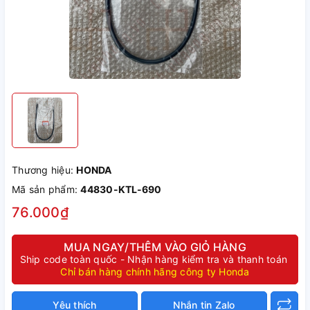
Thương hiệu:
HONDA
Mã sản phẩm:
44830-KTL-690
76.000₫
MUA NGAY/THÊM VÀO GIỎ HÀNG
Ship code toàn quốc - Nhận hàng kiểm tra và thanh toán
Chỉ bán hàng chính hãng công ty Honda
Yêu thích
Nhắn tin Zalo