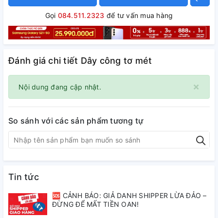
Gọi
084.511.2323
để tư vấn mua hàng
Đánh giá chi tiết Dây công tơ mét
×
Nội dung đang cập nhật.
So sánh với các sản phẩm tương tự
Tin tức
🆘 CẢNH BÁO: GIẢ DANH SHIPPER LỪA ĐẢO –
ĐỪNG ĐỂ MẤT TIỀN OAN!