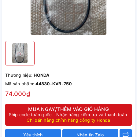
Thương hiệu:
HONDA
Mã sản phẩm:
44830-KVB-750
74.000₫
MUA NGAY/THÊM VÀO GIỎ HÀNG
Ship code toàn quốc - Nhận hàng kiểm tra và thanh toán
Chỉ bán hàng chính hãng công ty Honda
Yêu thích
Nhắn tin Zalo