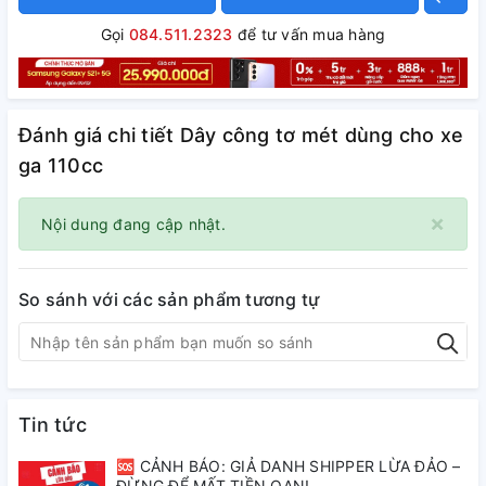
Gọi
084.511.2323
để tư vấn mua hàng
Đánh giá chi tiết Dây công tơ mét dùng cho xe
ga 110cc
×
Nội dung đang cập nhật.
So sánh với các sản phẩm tương tự
Tin tức
🆘 CẢNH BÁO: GIẢ DANH SHIPPER LỪA ĐẢO –
ĐỪNG ĐỂ MẤT TIỀN OAN!