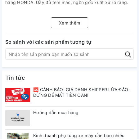
hãng HONDA. Đầy đủ tem mác, ngồn gốc xuất xứ rõ ràng.
Vui lòng liên hệ hotline/zalo:0845.11.23.23-098.237.6215 để
được tư vấn cụ thể.
Xem thêm
So sánh với các sản phẩm tương tự
Tin tức
🆘 CẢNH BÁO: GIẢ DANH SHIPPER LỪA ĐẢO –
ĐỪNG ĐỂ MẤT TIỀN OAN!
Hướng dẫn mua hàng
Kinh doanh phụ tùng xe máy cần bao nhiêu