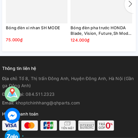
Bóng đèn xi nhan SH MODE
Bóng đèn pha trước HONDA
P
Blade, Vision, Future,Sh Mode,
S
Air Blade 35W (chân H4)
75.000₫
124.000₫
2
Thông tin liên hệ
Địa chỉ:
Tổ 8, Thị trấn Đông Anh, Huyện Đông Anh, Hà Nội (Gần
ga Đông Anh)
Điện thoại:
084.511.2323
Email:
khoptchinhhang@qhparts.com
Hỗ trợ thanh toán