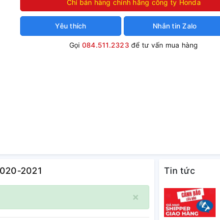
Chỉ bán hàng chính hãng công ty Honda
Yêu thích
Nhắn tin Zalo
Gọi
084.511.2323
để tư vấn mua hàng
 2020-2021
Tin tức
×