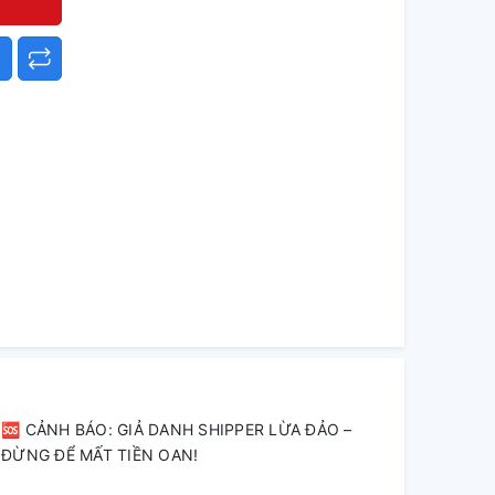
🆘 CẢNH BÁO: GIẢ DANH SHIPPER LỪA ĐẢO –
ĐỪNG ĐỂ MẤT TIỀN OAN!