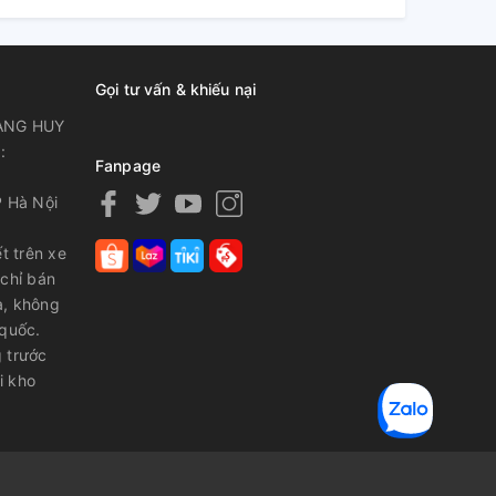
Gọi tư vấn & khiếu nại
ANG HUY
:
Fanpage
P Hà Nội
t trên xe
 chỉ bán
a, không
 quốc.
 trước
i kho