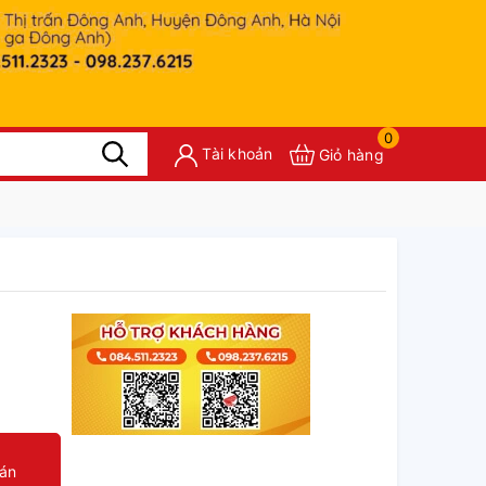
0
Tài khoản
Giỏ hàng
oán