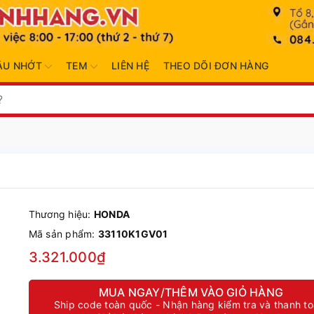
ẦU NHỚT
TEM
LIÊN HỆ
THEO DÕI ĐƠN HÀNG
Thương hiệu:
HONDA
Mã sản phẩm:
33110K1GV01
3.321.000₫
MUA NGAY/THÊM VÀO GIỎ HÀNG
Ship code toàn quốc - Nhận hàng kiểm tra và thanh t