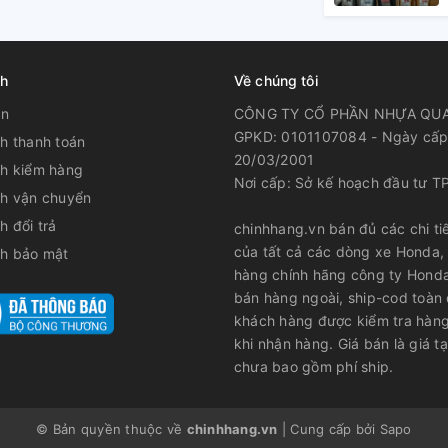
ch
Về chúng tôi
ản
CÔNG TY CỔ PHẦN NHỰA QU
GPKD: 0101107084 - Ngày cấp
h thanh toán
20/03/2001
ch kiểm hàng
Nơi cấp: Sở kế hoạch đầu tư T
ch vận chuyển
h đổi trả
chinhhang.vn bán đủ các chi tiế
của tất cả các dòng xe Honda,
ch bảo mật
hàng chính hãng công ty Hond
bán hàng ngoài, ship-cod toàn
khách hàng được kiểm tra hàng
khi nhận hàng. Giá bán là giá tạ
chưa bao gồm phí ship.
© Bản quyền thuộc về
chinhhang.vn
|
Cung cấp bởi
Sapo