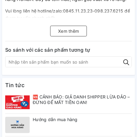
Vui lòng liên hệ hotline/zalo:0845.11.23.23-098.237.6215 để
được tư vấn nhanh nhất.
Xem thêm
So sánh với các sản phẩm tương tự
Tin tức
🆘 CẢNH BÁO: GIẢ DANH SHIPPER LỪA ĐẢO –
ĐỪNG ĐỂ MẤT TIỀN OAN!
Hướng dẫn mua hàng