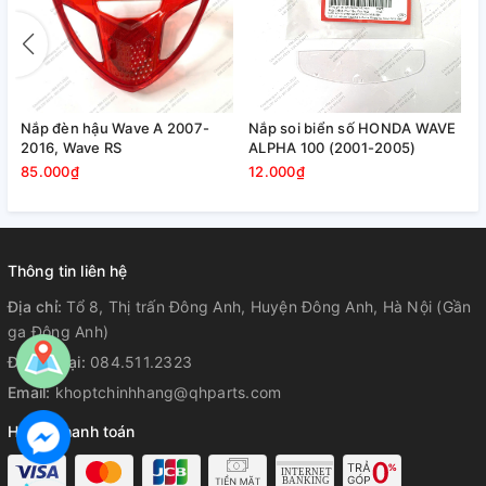
xe
Nắp đèn hậu Wave A 2007-
Nắp soi biển số HONDA WAVE
2016, Wave RS
ALPHA 100 (2001-2005)
85.000₫
12.000₫
Thông tin liên hệ
Địa chỉ:
Tổ 8, Thị trấn Đông Anh, Huyện Đông Anh, Hà Nội (Gần
ga Đông Anh)
Điện thoại:
084.511.2323
Email:
khoptchinhhang@qhparts.com
Hỗ trợ thanh toán