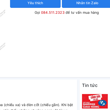
Yêu thích
Nhắn tin Zalo
Gọi
084.511.2323
để tư vấn mua hàng
Tin tức
 (chiếu xa) và đèn cốt (chiếu gần). Khi bật