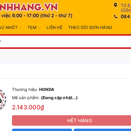
ẦU NHỚT
TEM
LIÊN HỆ
THEO DÕI ĐƠN HÀNG
Thương hiệu:
HONDA
Mã sản phẩm:
(Đang cập nhật...)
2.143.000₫
HẾT HÀNG