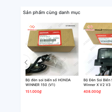
Sản phẩm cùng danh mục
sau HONDA
Bộ đèn soi biển số HONDA
Bộ Đèn Soi Biể
E 110,
WINNER 150 (V1)
Winner X V2 V3
E
151.000₫
408.000₫