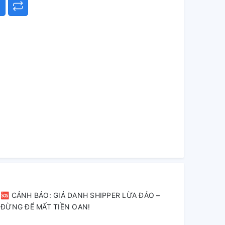
🆘 CẢNH BÁO: GIẢ DANH SHIPPER LỪA ĐẢO –
ĐỪNG ĐỂ MẤT TIỀN OAN!