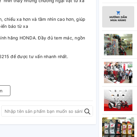
xe nhìn thấy những chướng ngại vật từ xa
, chiếu xa hơn và tầm nhìn cao hơn, giúp
iển báo từ xa
chính hãng HONDA. Đầy đủ tem mác, ngồn
.6215 để được tư vấn nhanh nhất.
m