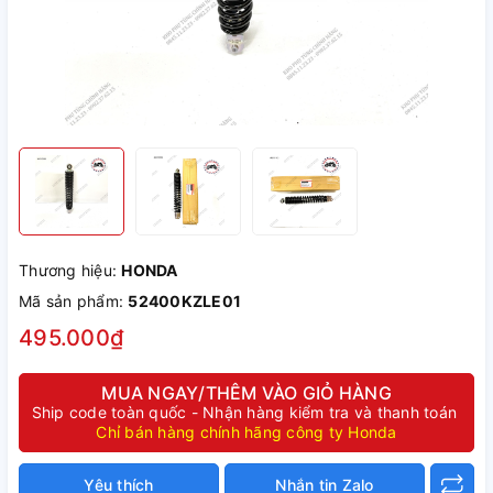
Thương hiệu:
HONDA
Mã sản phẩm:
52400KZLE01
495.000₫
MUA NGAY/THÊM VÀO GIỎ HÀNG
Ship code toàn quốc - Nhận hàng kiểm tra và thanh toán
Chỉ bán hàng chính hãng công ty Honda
Yêu thích
Nhắn tin Zalo