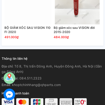
BỘ GIẢM XÓC SAU VISION 110
Bộ giảm xóc sau VISION đời
FI 2020
2015-2020
491.000₫
484.000₫
Thông tin liên hệ
Địa chỉ:
Tổ 8, Thị trấn Đông Anh, Huyện Đông Anh, Hà Nội (Gần
ga Đông Anh)
Điện thoại:
084.511.2323
Email:
khoptchinhhang@qhparts.com
Hỗ trợ thanh toán