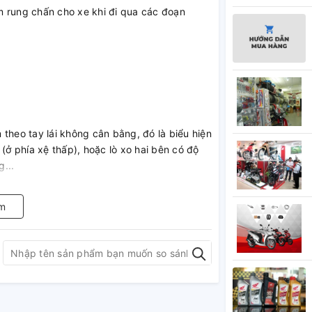
m rung chấn cho xe khi đi qua các đoạn
m theo tay lái không cân bằng, đó là biểu hiện
(ở phía xệ thấp), hoặc lò xo hai bên có độ
...
quan trọng của hệ thống vận hành trên xe
m
ó đem lại sự thoải mái khi vận hành trên
 của giảm xóc để kịp thời sửa chữa và thay
cho chính bạn.
g hành cùng quý khách trên mọi chặng