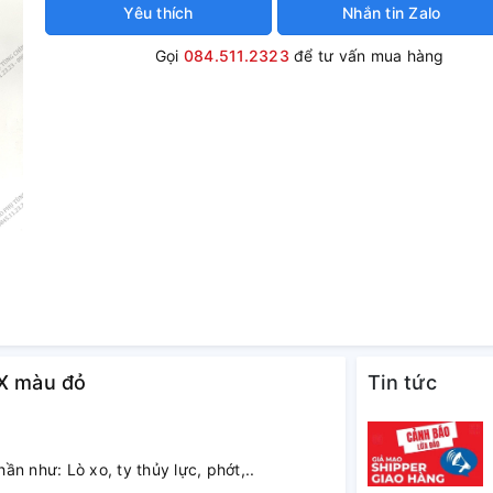
Yêu thích
Nhắn tin Zalo
Gọi
084.511.2323
để tư vấn mua hàng
 X màu đỏ
Tin tức
n như: Lò xo, ty thủy lực, phớt,..