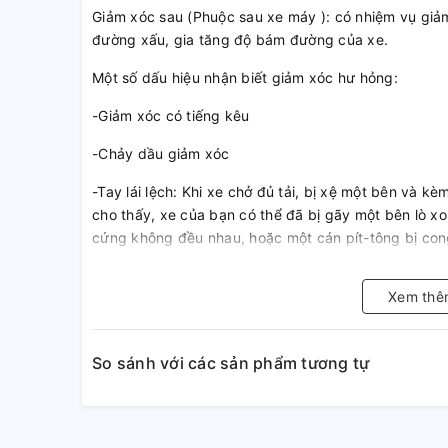
Giảm xóc sau (Phuộc sau xe máy ): có nhiệm vụ giả
đường xấu, gia tăng độ bám đường của xe.
Một số dấu hiệu nhận biết giảm xóc hư hỏng:
-Giảm xóc có tiếng kêu
-Chảy dầu giảm xóc
-Tay lái lệch: Khi xe chở đủ tải, bị xệ một bên và kè
cho thấy, xe của bạn có thể đã bị gãy một bên lò xo 
cứng không đều nhau, hoặc một cán pít-tông bị cong
Giảm xóc (phuộc nhún) là một trong những bộ phận 
Xem thê
máy. Nó đảm nhận nhiệm vụ chống xóc cho xe, qua đ
những cung đường khác nhau.
Vì vậy, bạn cần phát hiện sớm các dấu hiệu hư hỏng
So sánh với các sản phẩm tương tự
thế nhằm đảm bảo an toàn cho chiếc xe của bạn và 
KHO PHỤ TÙNG CHÍNH HÃNG rất hân hạnh được đồn
đường.