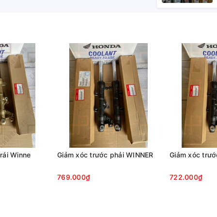
xe máy HONDA chính hãng. Đầy đủ nhãn mác,
.6215 để được tư vấn nhanh nhất.
rái Winne
Giảm xóc trước phải WINNER
Giảm xóc trư
769.000₫
722.000₫