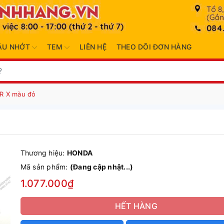
ẦU NHỚT
TEM
LIÊN HỆ
THEO DÕI ĐƠN HÀNG
R X màu đỏ
Thương hiệu:
HONDA
Mã sản phẩm:
(Đang cập nhật...)
1.077.000₫
HẾT HÀNG