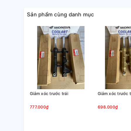
Chúng tôi chuyên cung cấp sỉ/lẻ tất cả phụ tùng 
Sản phẩm cùng danh mục
nguồn gốc xuất xứ rõ ràng.
Vui lòng liên hệ hotline/zalo:0845.11.23.23-098.237
Giảm xóc trước trái
Giảm xóc trước t
777.000₫
698.000₫