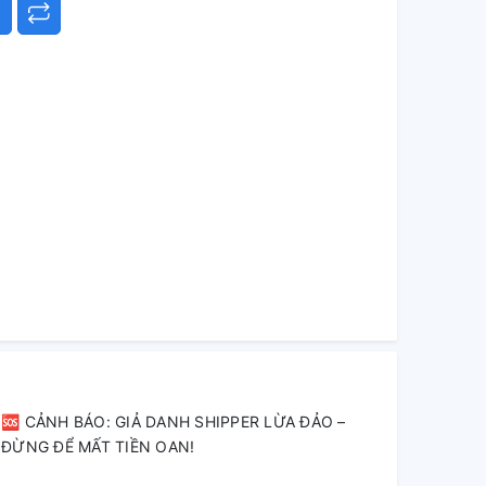
🆘 CẢNH BÁO: GIẢ DANH SHIPPER LỪA ĐẢO –
ĐỪNG ĐỂ MẤT TIỀN OAN!