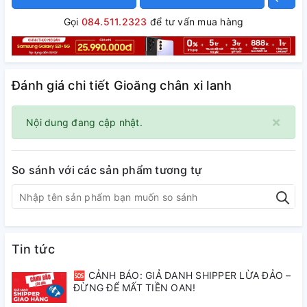
Gọi
084.511.2323
để tư vấn mua hàng
Đánh giá chi tiết Gioăng chân xi lanh
×
Nội dung đang cập nhật.
So sánh với các sản phẩm tương tự
Tin tức
🆘 CẢNH BÁO: GIẢ DANH SHIPPER LỪA ĐẢO –
ĐỪNG ĐỂ MẤT TIỀN OAN!