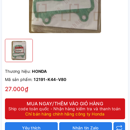
Thương hiệu:
HONDA
Mã sản phẩm:
12191-K44-V80
27.000₫
MUA NGAY/THÊM VÀO GIỎ HÀNG
Ship code toàn quốc - Nhận hàng kiểm tra và thanh toán
Chỉ bán hàng chính hãng công ty Honda
Yêu thích
Nhắn tin Zalo