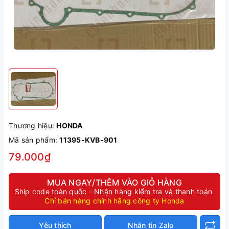
Thương hiệu:
HONDA
Mã sản phẩm:
11395-KVB-901
79.000₫
MUA NGAY/THÊM VÀO GIỎ HÀNG
Ship code toàn quốc - Nhận hàng kiểm tra và thanh toán
Chỉ bán hàng chính hãng công ty Honda
Yêu thích
Nhắn tin Zalo