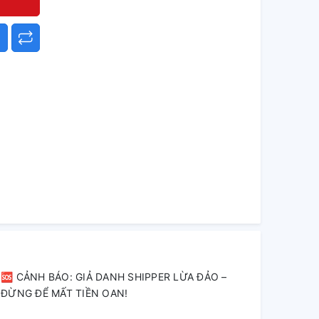
🆘 CẢNH BÁO: GIẢ DANH SHIPPER LỪA ĐẢO –
ĐỪNG ĐỂ MẤT TIỀN OAN!