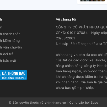
ch
Về chúng tôi
ản
CÔNG TY CỔ PHẦN NHỰA QU
GPKD: 0101107084 - Ngày cấp
h thanh toán
20/03/2001
ch kiểm hàng
Nơi cấp: Sở kế hoạch đầu tư T
ch vận chuyển
h đổi trả
chinhhang.vn bán đủ các chi tiế
của tất cả các dòng xe Honda,
ch bảo mật
hàng chính hãng công ty Hond
bán hàng ngoài, ship-cod toàn
khách hàng được kiểm tra hàng
khi nhận hàng. Giá bán là giá tạ
chưa bao gồm phí ship.
© Bản quyền thuộc về
chinhhang.vn
|
Cung cấp bởi
Sapo