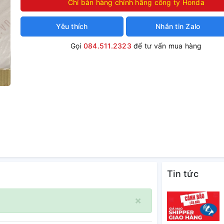
Chỉ bán hàng chính hãng công ty Honda
Yêu thích
Nhắn tin Zalo
Gọi
084.511.2323
để tư vấn mua hàng
Tin tức
×