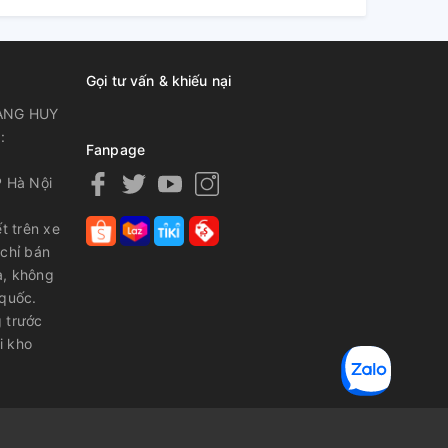
Gọi tư vấn & khiếu nại
ANG HUY
:
Fanpage
P Hà Nội
t trên xe
 chỉ bán
a, không
 quốc.
 trước
i kho