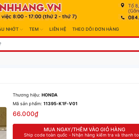
ẦU NHỚT
TEM
LIÊN HỆ
THEO DÕI ĐƠN HÀNG
Thương hiệu:
HONDA
Mã sản phẩm:
11395-K1F-V01
66.000₫
MUA NGAY/THÊM VÀO GIỎ HÀNG
Ship code toàn quốc - Nhận hàng kiểm tra và thanh t