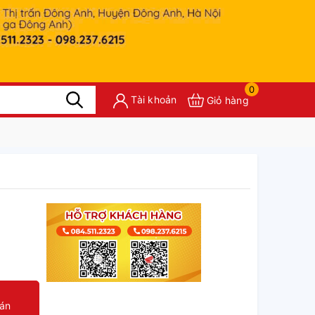
0
Tài khoản
Giỏ hàng
oán