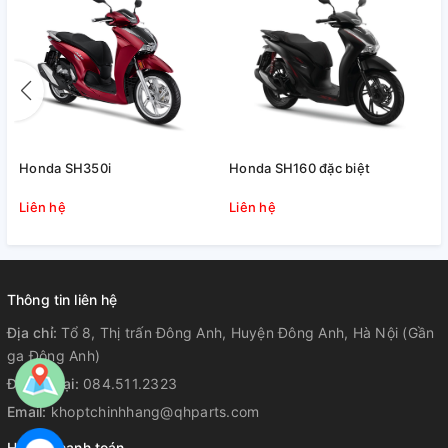
Honda SH350i
Honda SH160 đặc biệt
Liên hệ
Liên hệ
Thông tin liên hệ
Địa chỉ:
Tổ 8, Thị trấn Đông Anh, Huyện Đông Anh, Hà Nội (Gần
ga Đông Anh)
Điện thoại:
084.511.2323
Email:
khoptchinhhang@qhparts.com
Hỗ trợ thanh toán